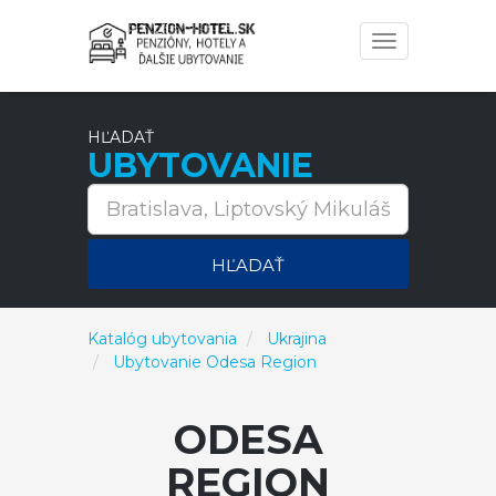
Toggle
navigation
HĽADAŤ
UBYTOVANIE
HĽADAŤ
Katalóg ubytovania
Ukrajina
Ubytovanie Odesa Region
ODESA
REGION