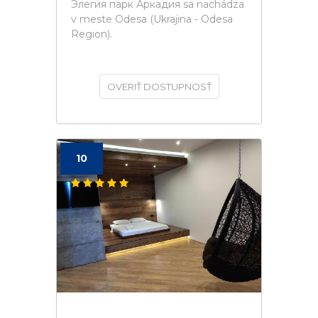
Элегия парк Аркадия sa nachádza
v meste Odesa (Ukrajina - Odesa
Region).
OVERIŤ DOSTUPNOSŤ
10