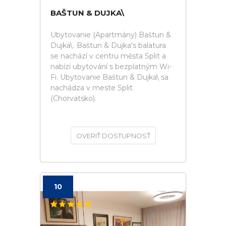
BAŠTUN & DUJKA\
Ubytovanie (Apartmány) Baštun &
Dujka\. Baštun & Dujka's balatura
se nachází v centru města Split a
nabízí ubytování s bezplatným Wi-
Fi. Ubytovanie Baštun & Dujka\ sa
nachádza v meste Split
(Chorvatsko).
OVERIŤ DOSTUPNOSŤ
10