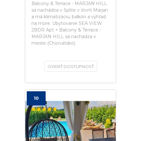
Balcony & Terrace - MARJAN HILL
sa nachádza v Splite v štvrti Marjan
a má klimatizáciu, balkón a výhľad
na more. Ubytovanie SEA VIEW
2BDR Apt + Balcony & Terrace -
MARJAN HILL sa nachádza v
meste (Chorvátsko).
OVERIŤ DOSTUPNOSŤ
10