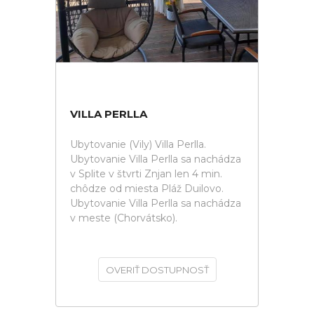
VILLA PERLLA
Ubytovanie (Vily) Villa Perlla.
Ubytovanie Villa Perlla sa nachádza
v Splite v štvrti Znjan len 4 min.
chôdze od miesta Pláž Duilovo.
Ubytovanie Villa Perlla sa nachádza
v meste (Chorvátsko).
OVERIŤ DOSTUPNOSŤ