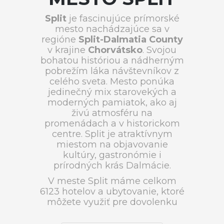
Split
je fascinujúce prímorské
mesto nachádzajúce sa v
regióne
Split-Dalmatia County
v krajine
Chorvátsko
. Svojou
bohatou históriou a nádherným
pobrežím láka návštevníkov z
celého sveta. Mesto ponúka
jedinečný mix starovekých a
moderných pamiatok, ako aj
živú atmosféru na
promenádach a v historickom
centre. Split je atraktívnym
miestom na objavovanie
kultúry, gastronómie i
prírodných krás Dalmácie.
V meste Split máme celkom
6123 hotelov a ubytovanie, ktoré
môžete využiť pre dovolenku