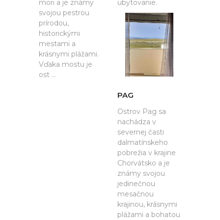
mori a je známy
ubytovanie.
svojou pestrou
prírodou,
historickými
mestami a
krásnymi plážami.
Vďaka mostu je
ost ...
PAG
Ostrov Pag sa
nachádza v
severnej časti
dalmatínskeho
pobrežia v krajine
Chorvátsko a je
známy svojou
jedinečnou
mesačnou
krajinou, krásnymi
plážami a bohatou