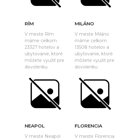
RÍM
MILÁNO
V meste Rím
V meste Miláno
máme celkom
máme celkom
23327 hotelov a
13508 hotelov a
ubytovanie, ktoré
ubytovanie, ktoré
môžete využiť pre
môžete využiť pre
dovolenku
dovolenku
NEAPOL
FLORENCIA
V meste Neapol
V meste Florencia