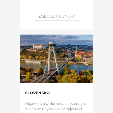
ZOBRAZIŤ PONUKY
SLOVENSKO
Objavte krásy domova a rezervujte
si ideálne ubytovanie v najkrajších