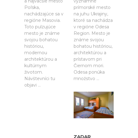
a najväčšie mesto
významné
Poľska,
prímorské mesto
nachádzajúce sa v
na juhu Ukrajiny,
regióne Masovia.
ktoré sa nachádza
Toto pulzujúce
v regióne Odesa
mesto je známe
Region. Mesto je
svojou bohatou
známe svojou
históriou,
bohatou históriou,
modernou
architektúrou a
architektúrou a
prístavom pri
kultúrnym
Čiernom mori.
životom.
Odesa ponúka
Návštevníci tu
množstvo ...
objavi ...
ZADAR