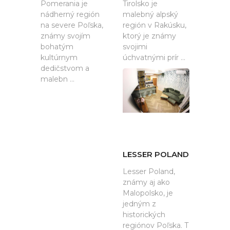
Pomerania je
Tirolsko je
nádherný región
malebný alpský
na severe Poľska,
región v Rakúsku,
známy svojím
ktorý je známy
bohatým
svojimi
kultúrnym
úchvatnými prír ...
dedičstvom a
malebn ...
LESSER POLAND
Lesser Poland,
známy aj ako
Malopolsko, je
jedným z
historických
regiónov Poľska. T