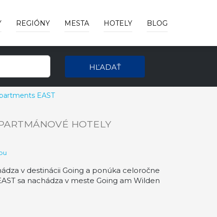
Y
REGIÓNY
MESTA
HOTELY
BLOG
HĽADAŤ
partments EAST
APARTMÁNOVÉ HOTELY
pu
za v destinácii Going a ponúka celoročne
 EAST sa nachádza v meste Going am Wilden