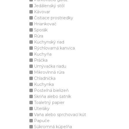
Jedálenský stôl
Kávovar
Čistiace prostriedky
Hriankovač
Sporák
Rúra
Kuchynský riad
Rýchlovarná kanvica
Kuchyňa
Práčka
Umývačka riadu
Mikrovlnná rúra
Chladnička
Kuchynka
Posteľná bielizeň
Skriňa alebo šatník
Toaletný papier
Uteráky
Vaňa alebo sprchovací kút
Papuče
Súkromná kúpeľňa