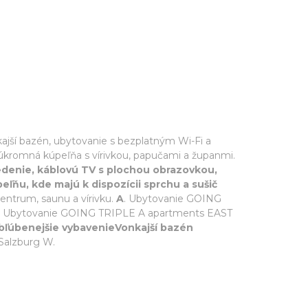
jší bazén, ubytovanie s bezplatným Wi-Fi a
súkromná kúpeľňa s vírivkou, papučami a županmi.
denie, káblovú TV s plochou obrazovkou,
ľňu, kde majú k dispozícii sprchu a sušič
entrum, saunu a vírivku.
A
. Ubytovanie GOING
tike. Ubytovanie GOING TRIPLE A apartments EAST
bľúbenejšie vybavenieVonkajší bazén
 Salzburg W.