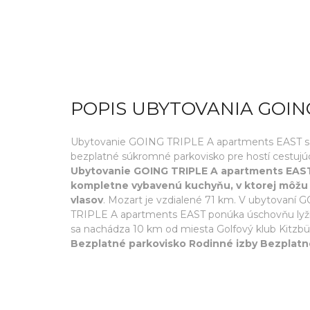
POPIS UBYTOVANIA GOIN
Ubytovanie GOING TRIPLE A apartments EAST sa n
bezplatné súkromné parkovisko pre hostí cestujúc
Ubytovanie GOING TRIPLE A apartments EAST 
kompletne vybavenú kuchyňu, v ktorej môžu v
vlasov
. Mozart je vzdialené 71 km. V ubytovaní 
TRIPLE A apartments EAST ponúka úschovňu lyží a
sa nachádza 10 km od miesta Golfový klub Kitzbü
Bezplatné parkovisko Rodinné izby Bezplatné