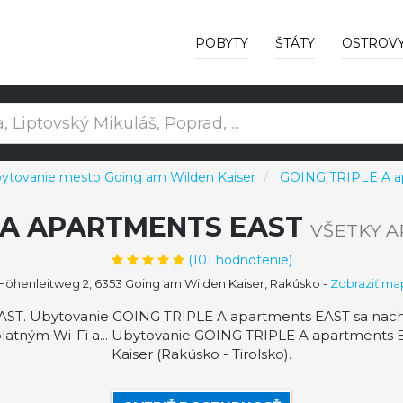
POBYTY
ŠTÁTY
OSTROV
ytovanie mesto Going am Wilden Kaiser
GOING TRIPLE A a
E A APARTMENTS EAST
VŠETKY 
(
101
hodnotenie)
öhenleitweg 2, 6353 Going am Wilden Kaiser, Rakúsko
-
Zobraziť ma
ST. Ubytovanie GOING TRIPLE A apartments EAST sa nachád
zplatným Wi-Fi a... Ubytovanie GOING TRIPLE A apartments
Kaiser (Rakúsko - Tirolsko).