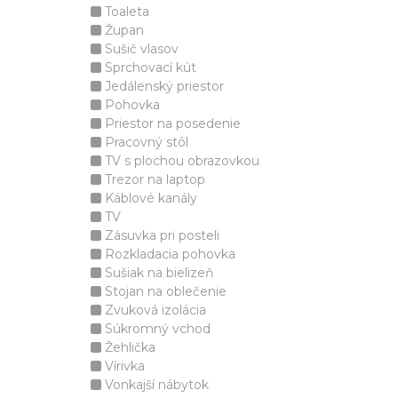
Toaleta
Župan
Sušič vlasov
Sprchovací kút
Jedálenský priestor
Pohovka
Priestor na posedenie
Pracovný stôl
TV s plochou obrazovkou
Trezor na laptop
Káblové kanály
TV
Zásuvka pri posteli
Rozkladacia pohovka
Sušiak na bielizeň
Stojan na oblečenie
Zvuková izolácia
Súkromný vchod
Žehlička
Vírivka
Vonkajší nábytok