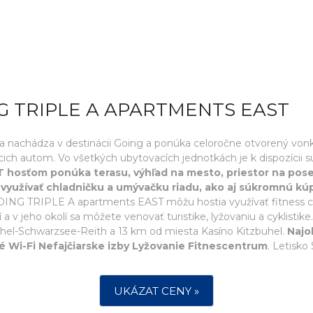
G TRIPLE A APARTMENTS EAST
achádza v destinácii Going a ponúka celoročne otvorený vonka
ich autom. Vo všetkých ubytovacích jednotkách je k dispozícii 
hosťom ponúka terasu, výhľad na mesto, priestor na pose
yužívať chladničku a umývačku riadu, ako aj súkromnú kúpe
GOING TRIPLE A apartments EAST môžu hostia využívať fitness c
 v jeho okolí sa môžete venovať turistike, lyžovaniu a cyklis
hel-Schwarzsee-Reith a 13 km od miesta Kasíno Kitzbuhel.
Najo
 Wi-Fi Nefajčiarske izby Lyžovanie Fitnescentrum
. Letisko
UKÁZAT CENY »