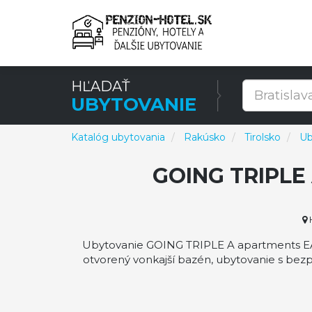
HĽADAŤ
UBYTOVANIE
Katalóg ubytovania
Rakúsko
Tirolsko
Ub
GOING TRIPL
H
Ubytovanie GOING TRIPLE A apartments EA
otvorený vonkajší bazén, ubytovanie s be