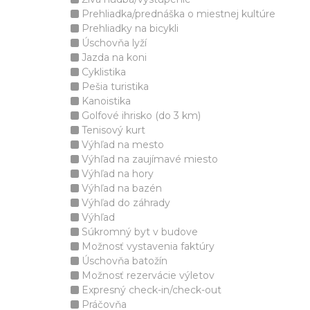
Prehliadka/prednáška o miestnej kultúre
Prehliadky na bicykli
Úschovňa lyží
Jazda na koni
Cyklistika
Pešia turistika
Kanoistika
Golfové ihrisko (do 3 km)
Tenisový kurt
Výhľad na mesto
Výhľad na zaujímavé miesto
Výhľad na hory
Výhľad na bazén
Výhľad do záhrady
Výhľad
Súkromný byt v budove
Možnosť vystavenia faktúry
Úschovňa batožín
Možnosť rezervácie výletov
Expresný check-in/check-out
Práčovňa