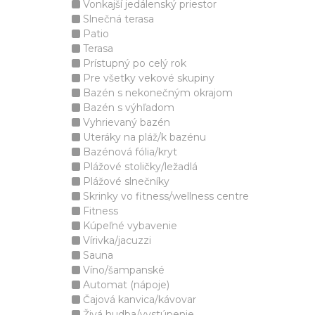
Vonkajší jedálenský priestor
Slnečná terasa
Patio
Terasa
Prístupný po celý rok
Pre všetky vekové skupiny
Bazén s nekonečným okrajom
Bazén s výhľadom
Vyhrievaný bazén
Uteráky na pláž/k bazénu
Bazénová fólia/kryt
Plážové stoličky/ležadlá
Plážové slnečníky
Skrinky vo fitness/wellness centre
Fitness
Kúpeľné vybavenie
Vírivka/jacuzzi
Sauna
Víno/šampanské
Automat (nápoje)
Čajová kanvica/kávovar
Živá hudba/vystúpenie