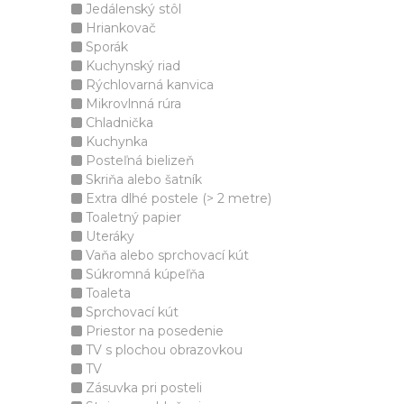
Jedálenský stôl
Hriankovač
Sporák
Kuchynský riad
Rýchlovarná kanvica
Mikrovlnná rúra
Chladnička
Kuchynka
Posteľná bielizeň
Skriňa alebo šatník
Extra dlhé postele (> 2 metre)
Toaletný papier
Uteráky
Vaňa alebo sprchovací kút
Súkromná kúpeľňa
Toaleta
Sprchovací kút
Priestor na posedenie
TV s plochou obrazovkou
TV
Zásuvka pri posteli