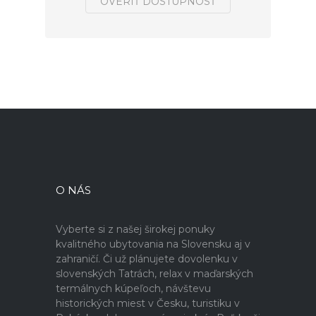
OVERIŤ DOSTUPNOSŤ
O NÁS
Vyberte si z našej širokej ponuky
kvalitného ubytovania na Slovensku aj v
zahraničí. Či už plánujete dovolenku v
slovenských Tatrách, relax v maďarských
termálnych kúpeľoch, návštevu
historických miest v Česku, turistiku v