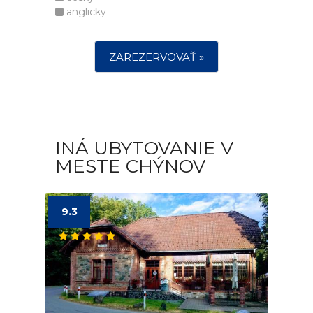
anglicky
ZAREZERVOVAŤ »
INÁ UBYTOVANIE V
MESTE CHÝNOV
9.3