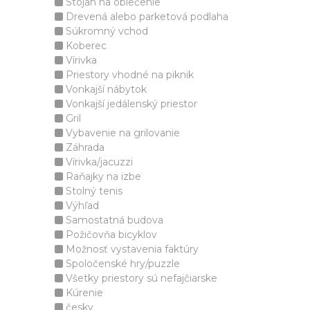
Stojan na oblečenie
Drevená alebo parketová podlaha
Súkromný vchod
Koberec
Vírivka
Priestory vhodné na piknik
Vonkajší nábytok
Vonkajší jedálenský priestor
Gril
Vybavenie na grilovanie
Záhrada
Vírivka/jacuzzi
Raňajky na izbe
Stolný tenis
Výhľad
Samostatná budova
Požičovňa bicyklov
Možnosť vystavenia faktúry
Spoločenské hry/puzzle
Všetky priestory sú nefajčiarske
Kúrenie
česky