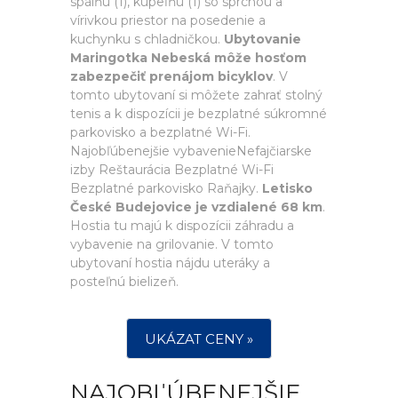
spálňu (1), kúpeľňu (1) so sprchou a
vírivkou priestor na posedenie a
kuchynku s chladničkou.
Ubytovanie
Maringotka Nebeská môže hosťom
zabezpečiť prenájom bicyklov
. V
tomto ubytovaní si môžete zahrať stolný
tenis a k dispozícii je bezplatné súkromné
parkovisko a bezplatné Wi-Fi.
Najobľúbenejšie vybavenieNefajčiarske
izby Reštaurácia Bezplatné Wi-Fi
Bezplatné parkovisko Raňajky.
Letisko
České Budejovice je vzdialené 68 km
.
Hostia tu majú k dispozícii záhradu a
vybavenie na grilovanie. V tomto
ubytovaní hostia nájdu uteráky a
posteľnú bielizeň.
UKÁZAT CENY »
NAJOBĽÚBENEJŠIE