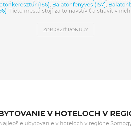
atonkeresztúr (166)
,
Balatonfenyves (157)
,
Balatonb
96)
. Tieto mestá stojí za to navštíviť a stravit v ni
ZOBRAZIŤ PONUKY
UBYTOVANIE V HOTELOCH V REG
Najlepšie ubytovanie v hoteloch v regióne Somog