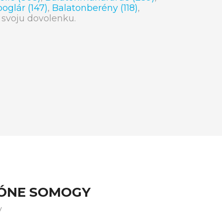
oglár (147)
,
Balatonberény (118)
,
ch svoju dovolenku.
IÓNE SOMOGY
y