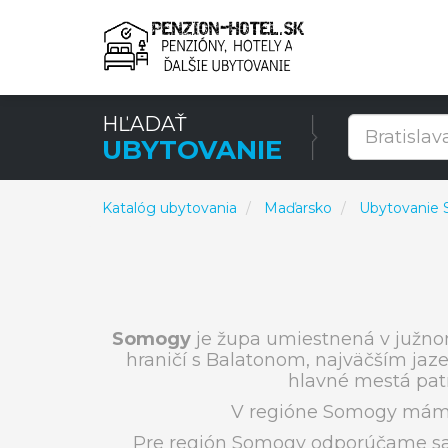
HĽADAŤ
UBYTOVANIE
Katalóg ubytovania
Maďarsko
Ubytovanie
Somogy
je župa umiestnená v južno
hraničí s Balatonom, najväčším jaz
hlavné mestá pat
V regióne Somogy máme 
Pre región Somogy odporúčame sa