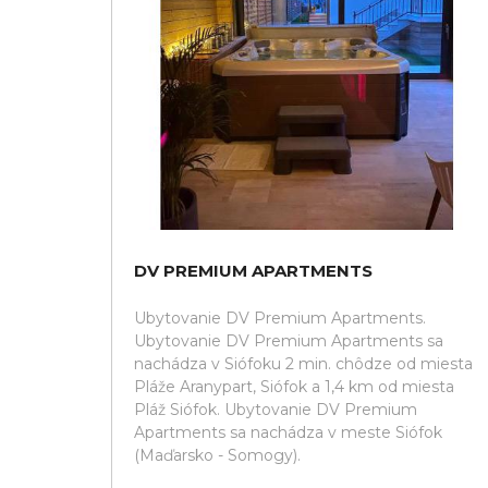
DV PREMIUM APARTMENTS
Ubytovanie DV Premium Apartments.
Ubytovanie DV Premium Apartments sa
nachádza v Siófoku 2 min. chôdze od miesta
Pláže Aranypart, Siófok a 1,4 km od miesta
Pláž Siófok. Ubytovanie DV Premium
Apartments sa nachádza v meste Siófok
(Maďarsko - Somogy).