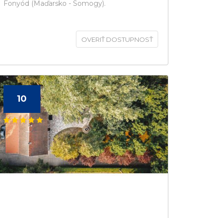
Fonyód (Maďarsko - Somogy).
OVERIŤ DOSTUPNOSŤ
10