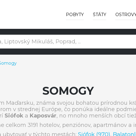
POBYTY
ŠTÁTY
OSTROV
 Somogy
SOMOGY
m Maďarsku, známa svojou bohatou prírodnou kr
erom v strednej Európe, čo ponúka ideálne podmien
rí
Siófok
a
Kaposvár
, no mnoho menších obcí tiež 
celkom 3191 hotelov, penziónov, apartmánov a i
 ubytovať v týchto mestách:
Siófok (970)
,
Balatonl