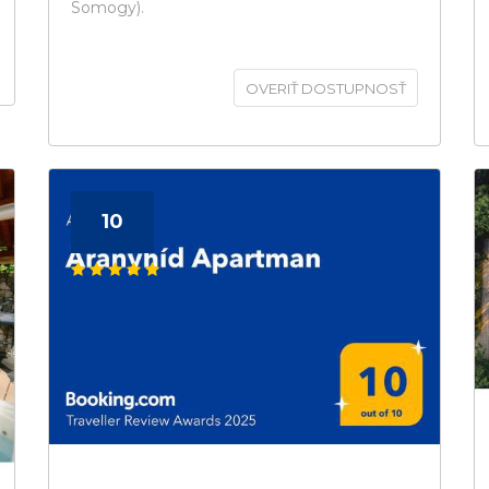
Somogy).
OVERIŤ DOSTUPNOSŤ
10