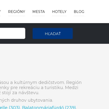
Y
REGIÓNY
MESTA
HOTELY
BLOG
HĽADAŤ
ásou a kultúrnym dedičstvom. Región
ky pre rekreáciu a turistiku. Medzi
stojí za návštevu.
ných druhov ubytovania.
elle (303)
,
Balatonmáriafürdő (239)
,