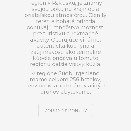
región v Rakúsku, je známy
svojou pokojnú krajinou a
priateľskou atmosférou. Členitý
terén a bohatá príroda
ponúkajú množstvo možností
pre turistiku a rekreačné
aktivity. Očarujúce vinárne,
autentická kuchyňa a
zaujímavosti ako termálne
kúpele pridávajú tomuto
regiónu ďalšie vrstvy kúzla.
V regióne Südburgenland
máme celkom 256 hotelov,
penziónov, apartmánov a iných
druhov ubytovania.
ZOBRAZIŤ PONUKY