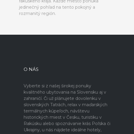
rakúskeho kraja. Každé miesto ponúka
jedinečný pohľad na tento pokojný a
rozmanitý región.
O NÁS
Vyberte si z našej širokej ponuky
kvalitného ubytovania na Slovensku aj v
zahraničí. Či už plánujete dovolenku v
slovenských Tatrách, relax v maďarských
termálnych kúpeľoch, návštevu
historických miest v Česku, turistiku v
Rakúsku alebo spoznávanie krás Poľska či
Ukrajiny, u nás nájdete ideálne hotely,