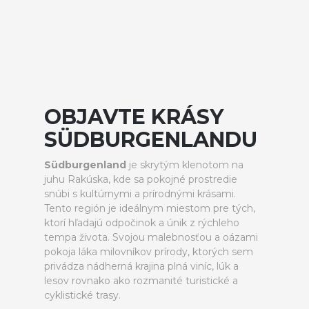
OBJAVTE KRÁSY
SÜDBURGENLANDU
Südburgenland
je skrytým klenotom na
juhu Rakúska, kde sa pokojné prostredie
snúbi s kultúrnymi a prírodnými krásami.
Tento región je ideálnym miestom pre tých,
ktorí hľadajú odpočinok a únik z rýchleho
tempa života. Svojou malebnosťou a oázami
pokoja láka milovníkov prírody, ktorých sem
privádza nádherná krajina plná viníc, lúk a
lesov rovnako ako rozmanité turistické a
cyklistické trasy.