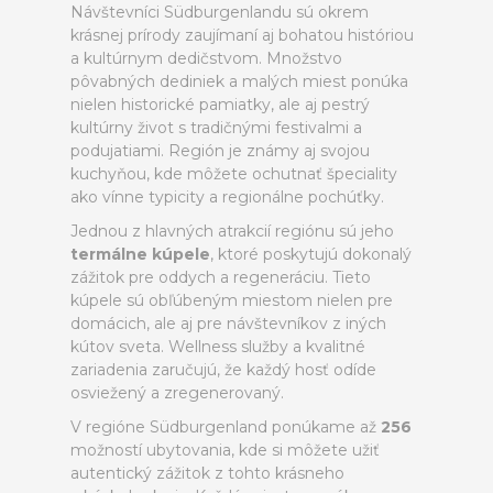
Návštevníci Südburgenlandu sú okrem
krásnej prírody zaujímaní aj bohatou históriou
a kultúrnym dedičstvom. Množstvo
pôvabných dediniek a malých miest ponúka
nielen historické pamiatky, ale aj pestrý
kultúrny život s tradičnými festivalmi a
podujatiami. Región je známy aj svojou
kuchyňou, kde môžete ochutnať špeciality
ako vínne typicity a regionálne pochúťky.
Jednou z hlavných atrakcií regiónu sú jeho
termálne kúpele
, ktoré poskytujú dokonalý
zážitok pre oddych a regeneráciu. Tieto
kúpele sú obľúbeným miestom nielen pre
domácich, ale aj pre návštevníkov z iných
kútov sveta. Wellness služby a kvalitné
zariadenia zaručujú, že každý hosť odíde
osviežený a zregenerovaný.
V regióne Südburgenland ponúkame až
256
možností ubytovania, kde si môžete užiť
autentický zážitok z tohto krásneho