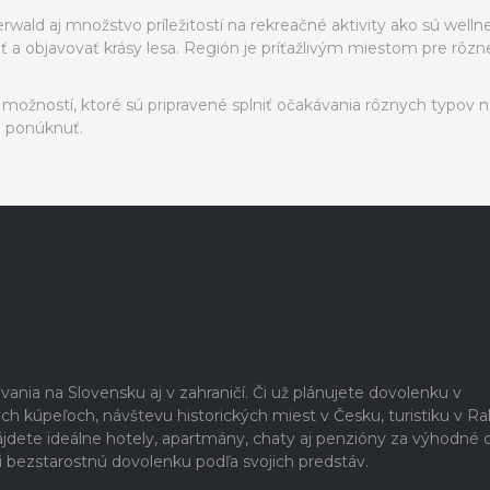
rwald aj množstvo príležitostí na rekreačné aktivity ako sú wellne
ť a objavovať krásy lesa. Región je príťažlivým miestom pre rôzne 
žností, ktoré sú pripravené splniť očakávania rôznych typov ná
o ponúknuť.
vania na Slovensku aj v zahraničí. Či už plánujete dovolenku v
ch kúpeľoch, návštevu historických miest v Česku, turistiku v R
nájdete ideálne hotely, apartmány, chaty aj penzióny za výhodné 
si bezstarostnú dovolenku podľa svojich predstáv.