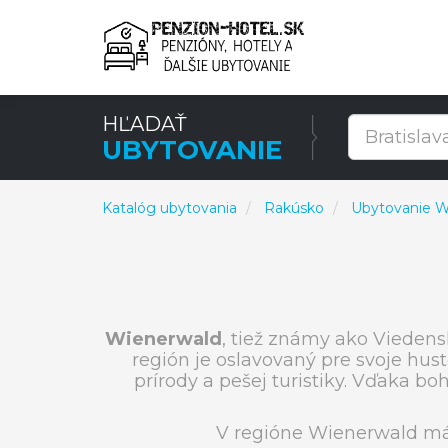
HĽADAŤ
UBYTOVANIE
Katalóg ubytovania
Rakúsko
Ubytovanie W
Wienerwald
, tiež známy ako Viedens
región je oslavovaný pre svoje hust
prírody a pešej turistiky. Vďaka 
V regióne Wienerwald má