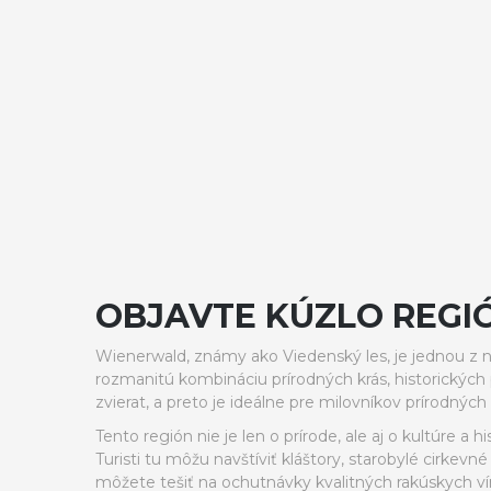
OBJAVTE KÚZLO REG
Wienerwald, známy ako Viedenský les, je jednou z n
rozmanitú kombináciu prírodných krás, historickýc
zvierat, a preto je ideálne pre milovníkov prírodných
Tento región nie je len o prírode, ale aj o kultúre a his
Turisti tu môžu navštíviť kláštory, starobylé cirkev
môžete tešiť na ochutnávky kvalitných rakúskych ví