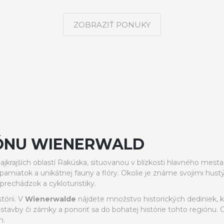
ZOBRAZIŤ PONUKY
IÓNU WIENERWALD
ajkrajších oblastí Rakúska, situovanou v blízkosti hlavného mes
h pamiatok a unikátnej fauny a flóry. Okolie je známe svojimi 
 prechádzok a cykloturistiky.
tórii. V
Wienerwalde
nájdete množstvo historických dediniek, kt
né stavby či zámky a ponoriť sa do bohatej histórie tohto regiónu.
n.