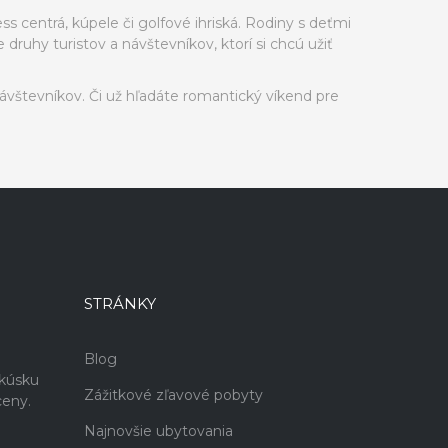
ss centrá, kúpele či golfové ihriská. Rodiny s deťmi
druhy turistov a návštevníkov, ktorí si chcú užiť
vštevníkov. Či už hľadáte romantický víkend pre
STRÁNKY
Blog
akúsku
Zážitkové zľavové pobyty
ceny.
Najnovšie ubytovania