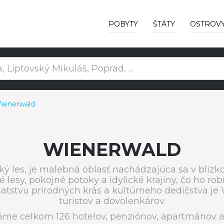
POBYTY
ŠTÁTY
OSTROV
ienerwald
WIENERWALD
ký les, je malebná oblasť nachádzajúca sa v blíz
é lesy, pokojné potoky a idylické krajiny, čo ho 
bohatstvu prírodných krás a kultúrneho dedičstva 
turistov a dovolenkárov.
me celkom 126 hotelov, penziónov, apartmánov a 