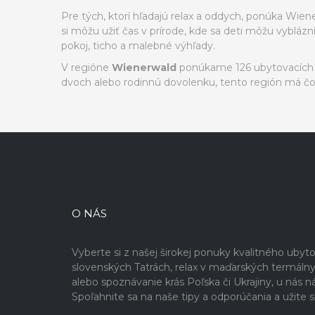
Pre tých, ktorí hľadajú relax a oddych, ponúka Wiene
si môžu užiť čas v prírode, kde sa deti môžu vyblázni
pokoj, ticho a malebné výhľady.
V regióne
Wienerwald
ponúkame 126 ubytovacích mo
dvoch alebo rodinnú dovolenku, tento región má č
O NÁS
Vyberte si z našej širokej ponuky kvalitného ubyto
slovenských Tatrách, relax v maďarských termálny
alebo spoznávanie krás Poľska či Ukrajiny, u nás 
Spoľahnite sa na naše tipy a odporúčania a užite 