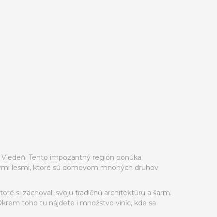
ta Viedeň. Tento impozantný región ponúka
hustými lesmi, ktoré sú domovom mnohých druhov
oré si zachovali svoju tradičnú architektúru a šarm.
 Okrem toho tu nájdete i množstvo viníc, kde sa