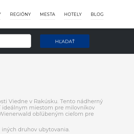
Y
REGIÓNY
MESTA
HOTELY
BLOG
HĽADAŤ
kosti Viedne v Rakúsku. Tento nádherný
robí ideálnym miestom pre milovníkov
je Wienerwald obľúbeným cieľom pre
iných druhov ubytovania.