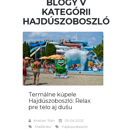
BLOGY V
KATEGÓRII
HAJDÚSZOBOSZLÓ
Termálne kúpele
Hajdúszoboszló: Relax
pre telo aj dušu
Kristián Tóth
05.06.2025
Maďarsko
Hajdúszoboszló