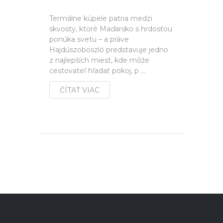
Termálne kúpele patria medzi
skvosty, ktoré Maďarsko s hrdosťou
ponúka svetu – a práve
Hajdúszoboszló predstavuje jedno
z najlepších miest, kde môže
cestovateľ hľadať pokoj, p ...
ČÍTAŤ VIAC