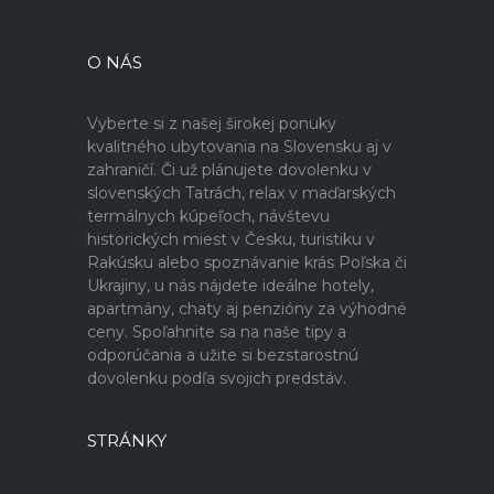
O NÁS
Vyberte si z našej širokej ponuky
kvalitného ubytovania na Slovensku aj v
zahraničí. Či už plánujete dovolenku v
slovenských Tatrách, relax v maďarských
termálnych kúpeľoch, návštevu
historických miest v Česku, turistiku v
Rakúsku alebo spoznávanie krás Poľska či
Ukrajiny, u nás nájdete ideálne hotely,
apartmány, chaty aj penzióny za výhodné
ceny. Spoľahnite sa na naše tipy a
odporúčania a užite si bezstarostnú
dovolenku podľa svojich predstáv.
STRÁNKY