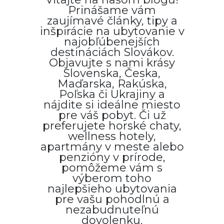
Prinášame vám
zaujímavé články, tipy a
inšpirácie na ubytovanie v
najobľúbenejších
destináciách Slovákov.
Objavujte s nami krásy
Slovenska, Česka,
Maďarska, Rakúska,
Poľska či Ukrajiny a
nájdite si ideálne miesto
pre váš pobyt. Či už
preferujete horské chaty,
wellness hotely,
apartmány v meste alebo
penzióny v prírode,
pomôžeme vám s
výberom toho
najlepšieho ubytovania
pre vašu pohodlnú a
nezabudnuteľnú
dovolenku.