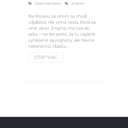
Česká republika
Znojmo
Na Moravu za vínom sa chodí
odjakživa. Ale vinná cesta, ktorá sa
vinie okolo Znojma, má čosi do
seba – nie len preto, že tu nájdete
vyhlásené sauvignony, ale hlavne
nekonečnú z&aacu ...
ČÍTAŤ VIAC