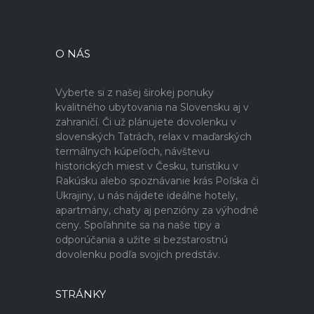
O NÁS
Vyberte si z našej širokej ponuky
kvalitného ubytovania na Slovensku aj v
zahraničí. Či už plánujete dovolenku v
slovenských Tatrách, relax v maďarských
termálnych kúpeľoch, návštevu
historických miest v Česku, turistiku v
Rakúsku alebo spoznávanie krás Poľska či
Ukrajiny, u nás nájdete ideálne hotely,
apartmány, chaty aj penzióny za výhodné
ceny. Spoľahnite sa na naše tipy a
odporúčania a užite si bezstarostnú
dovolenku podľa svojich predstáv.
STRÁNKY