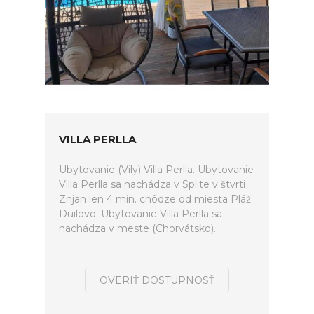
VILLA PERLLA
Ubytovanie (Vily) Villa Perlla. Ubytovanie
Villa Perlla sa nachádza v Splite v štvrti
Znjan len 4 min. chôdze od miesta Pláž
Duilovo. Ubytovanie Villa Perlla sa
nachádza v meste (Chorvátsko).
OVERIŤ DOSTUPNOSŤ