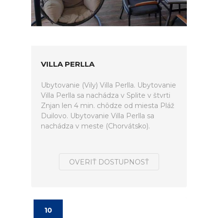
VILLA PERLLA
Ubytovanie (Vily) Villa Perlla. Ubytovanie
Villa Perlla sa nachádza v Splite v štvrti
Znjan len 4 min. chôdze od miesta Pláž
Duilovo. Ubytovanie Villa Perlla sa
nachádza v meste (Chorvátsko).
OVERIŤ DOSTUPNOSŤ
10