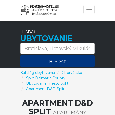
Toggle
navigation
HĽADAŤ
UBYTOVANIE
HĽADAŤ
Katalóg ubytovania
Chorvátsko
Split-Dalmatia County
Ubytovanie mesto Split
Apartment D&D Split
APARTMENT D&D
SPLIT
APARTMÁNY