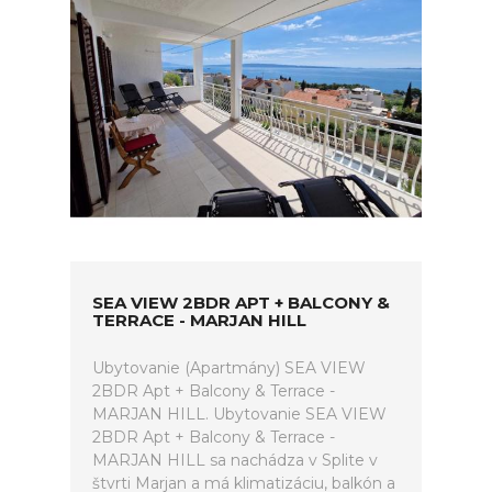
SEA VIEW 2BDR APT + BALCONY &
TERRACE - MARJAN HILL
Ubytovanie (Apartmány) SEA VIEW
2BDR Apt + Balcony & Terrace -
MARJAN HILL. Ubytovanie SEA VIEW
2BDR Apt + Balcony & Terrace -
MARJAN HILL sa nachádza v Splite v
štvrti Marjan a má klimatizáciu, balkón a