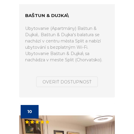
BAŠTUN & DUJKA\
Ubytovanie (Apartmány) Baštun &
Dujka\. Baštun & Dujka's balatura se
nachází v centru města Split a nabízí
ubytování s bezplatným Wi-Fi.
Ubytovanie Baštun & Dujka\ sa
nachádza v meste Split (Chorvatsko).
OVERIŤ DOSTUPNOSŤ
10