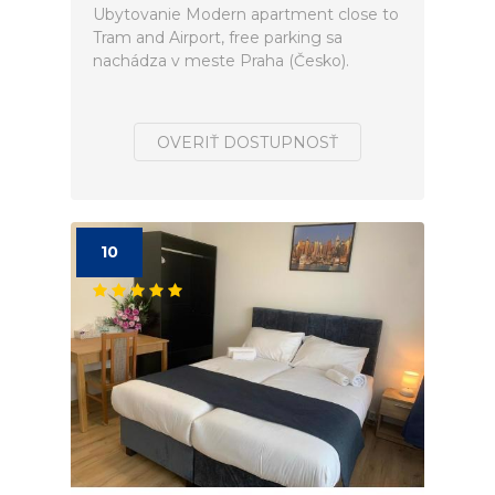
Ubytovanie Modern apartment close to
Tram and Airport, free parking sa
nachádza v meste Praha (Česko).
OVERIŤ DOSTUPNOSŤ
10