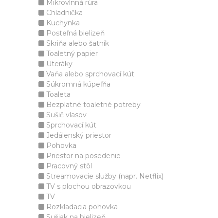
Mikrovlnná rúra
Chladnička
Kuchynka
Posteľná bielizeň
Skriňa alebo šatník
Toaletný papier
Uteráky
Vaňa alebo sprchovací kút
Súkromná kúpeľňa
Toaleta
Bezplatné toaletné potreby
Sušič vlasov
Sprchovací kút
Jedálenský priestor
Pohovka
Priestor na posedenie
Pracovný stôl
Streamovacie služby (napr. Netflix)
TV s plochou obrazovkou
TV
Rozkladacia pohovka
Sušiak na bielizeň