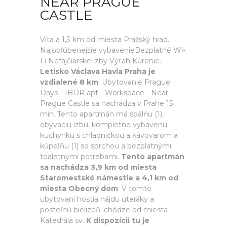
NEAR PRAGUE
CASTLE
Víta a 1,3 km od miesta Pražský hrad.
Najobľúbenejšie vybavenieBezplatné Wi-
Fi Nefajčiarske izby Výťah Kúrenie.
Letisko Václava Havla Praha je
vzdialené 8 km
. Ubytovanie Prague
Days - 1BDR apt - Workspace - Near
Prague Castle sa nachádza v Prahe 15
min. Tento apartmán má spálňu (1),
obývaciu izbu, kompletne vybavenú
kuchynku s chladničkou a kávovarom a
kúpeľňu (1) so sprchou a bezplatnými
toaletnými potrebami.
Tento apartmán
sa nachádza 3,9 km od miesta
Staromestské námestie a 4,1 km od
miesta Obecný dom
. V tomto
ubytovaní hostia nájdu uteráky a
posteľnú bielizeň. chôdze od miesta
Katedrála sv.
K dispozícii tu je