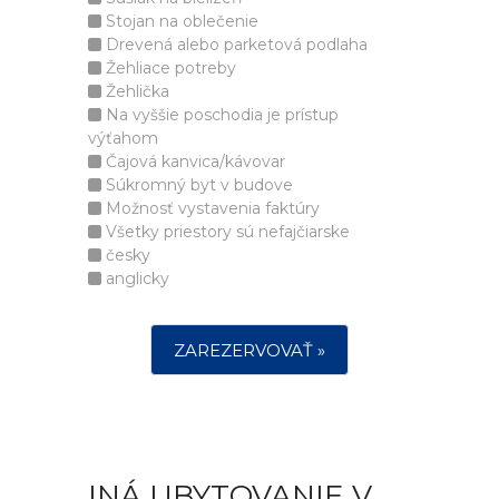
Stojan na oblečenie
Drevená alebo parketová podlaha
Žehliace potreby
Žehlička
Na vyššie poschodia je prístup
výťahom
Čajová kanvica/kávovar
Súkromný byt v budove
Možnosť vystavenia faktúry
Všetky priestory sú nefajčiarske
česky
anglicky
ZAREZERVOVAŤ »
INÁ UBYTOVANIE V