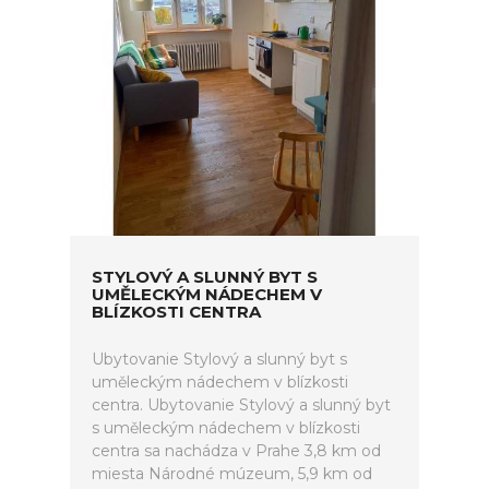
STYLOVÝ A SLUNNÝ BYT S
UMĚLECKÝM NÁDECHEM V
BLÍZKOSTI CENTRA
Ubytovanie Stylový a slunný byt s
uměleckým nádechem v blízkosti
centra. Ubytovanie Stylový a slunný byt
s uměleckým nádechem v blízkosti
centra sa nachádza v Prahe 3,8 km od
miesta Národné múzeum, 5,9 km od