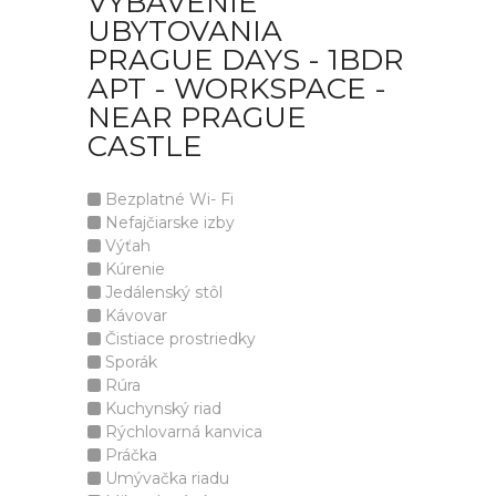
VYBAVENIE
UBYTOVANIA
PRAGUE DAYS - 1BDR
APT - WORKSPACE -
NEAR PRAGUE
CASTLE
Bezplatné Wi- Fi
Nefajčiarske izby
Výťah
Kúrenie
Jedálenský stôl
Kávovar
Čistiace prostriedky
Sporák
Rúra
Kuchynský riad
Rýchlovarná kanvica
Práčka
Umývačka riadu