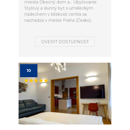
miesta Obecný dom a... Ubytovanie
Stylový a slunný byt s uměleckým
nádechem v blízkosti centra sa
nachádza v meste Praha (Česko).
OVERIŤ DOSTUPNOSŤ
10