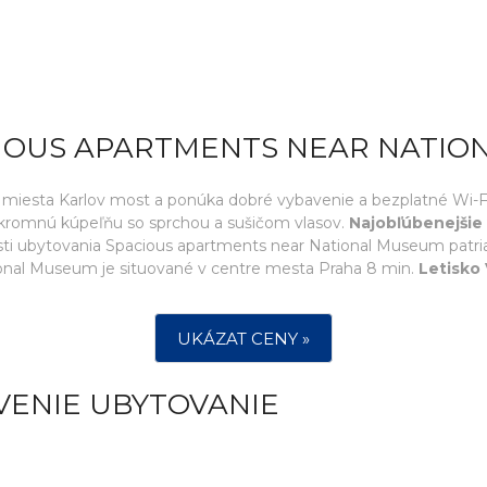
CIOUS APARTMENTS NEAR NATI
esta Karlov most a ponúka dobré vybavenie a bezplatné Wi-Fi.
kromnú kúpeľňu so sprchou a sušičom vlasov.
Najobľúbenejšie
osti ubytovania Spacious apartments near National Museum patri
onal Museum je situované v centre mesta Praha 8 min.
Letisko 
UKÁZAT CENY »
VENIE UBYTOVANIE