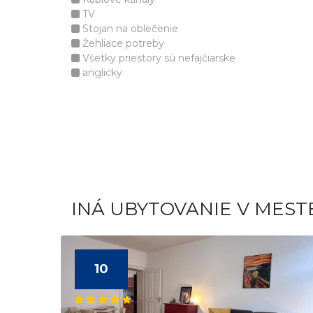
TV
Stojan na oblečenie
Žehliace potreby
Všetky priestory sú nefajčiarske
anglicky
INÁ UBYTOVANIE V MEST
10