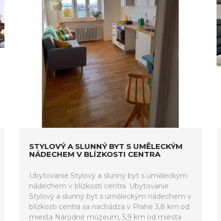
STYLOVÝ A SLUNNÝ BYT S UMĚLECKÝM
NÁDECHEM V BLÍZKOSTI CENTRA
Ubytovanie Stylový a slunný byt s uměleckým
nádechem v blízkosti centra. Ubytovanie
Stylový a slunný byt s uměleckým nádechem v
blízkosti centra sa nachádza v Prahe 3,8 km od
miesta Národné múzeum, 5,9 km od miesta