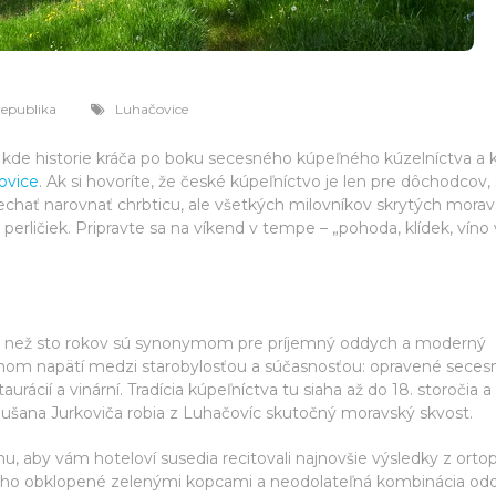
republika
Luhačovice
o, kde historie kráča po boku secesného kúpeľného kúzelníctva a k
ovice
. Ak si hovoríte, že české kúpeľníctvo je len pre dôchodcov,
nechať narovnať chrbticu, ale všetkých milovníkov skrytých mora
perličiek. Pripravte sa na víkend v tempe – „pohoda, klídek, víno 
iac než sto rokov sú synonymom pre príjemný oddych a moderný
om napätí medzi starobylosťou a súčasnosťou: opravené secesné
ácií a vinární. Tradícia kúpeľníctva tu siaha až do 18. storočia a
ušana Jurkoviča robia z Luhačovíc skutočný moravský skvost.
u, aby vám hoteloví susedia recitovali najnovšie výsledky z ortop
icho obklopené zelenými kopcami a neodolateľná kombinácia od