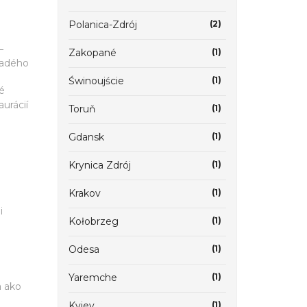
Polanica-Zdrój
(2)
–
Zakopané
(1)
mladého
Świnoujście
(1)
ké
urácií
Toruň
(1)
Gdansk
(1)
Krynica Zdrój
(1)
Krakov
(1)
i
Kołobrzeg
(1)
Odesa
(1)
Yaremche
(1)
a ako
Kyjev
(1)