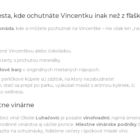
sta, kde ochutnáte Vincentku inak než z fľaš
lonáda
, kde si môžete pochutnať na Vincentke – nie však len „na
nené Vincentkou alebo čokoládou.
zerty s príchuťou minerálky.
lové bary
v originálnych miešaných nápojoch.
 perličkové kúpele sú zážitok, na ktorý nezabudnete!
 stačí sa prejsť po parku, vyskúšať masáž s arómou byliniek, či
o wellness.
tne vinárne
 bez vína! Okolie
Luhačovíc
je posiate
vinohradmi
, najmä smer
odinné vinárstva aj väčšie pivnice.
Miestne vinárske podniky
č
íte na ochutnávky, folklórne večery i špičkové mladé víno.