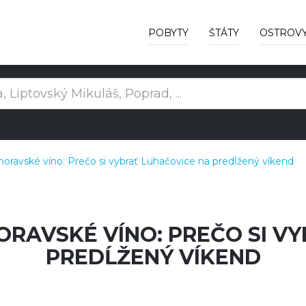
POBYTY
ŠTÁTY
OSTROV
 moravské víno: Prečo si vybrať Luhačovice na predĺžený víkend
MORAVSKÉ VÍNO: PREČO SI V
PREDĹŽENÝ VÍKEND