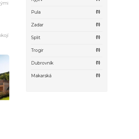
nými
Pula
(1)
Zadar
(1)
okojí
Split
(1)
Trogir
(1)
Dubrovník
(1)
Makarská
(1)