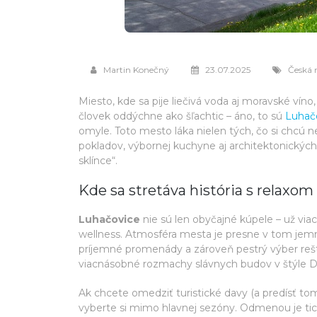
Martin Konečný
23.07.2025
Česká 
Miesto, kde sa pije liečivá voda aj moravské vín
človek oddýchne ako šľachtic – áno, to sú
Luhač
omyle. Toto mesto láka nielen tých, čo si chcú 
pokladov, výbornej kuchyne aj architektonických 
sklínce“.
Kde sa stretáva história s relaxom
Luhačovice
nie sú len obyčajné kúpele – už v
wellness. Atmosféra mesta je presne v tom jemn
príjemné promenády a zároveň pestrý výber reštaur
viacnásobné rozmachy slávnych budov v štýle D
Ak chcete omedziť turistické davy (a predísť tom
vyberte si mimo hlavnej sezóny. Odmenou je t