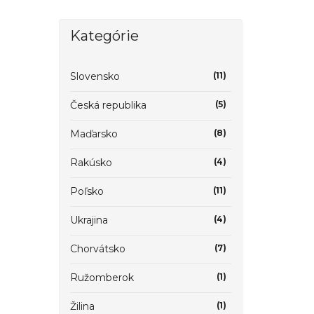
Kategórie
Slovensko
(11)
Česká republika
(5)
Maďarsko
(8)
Rakúsko
(4)
Poľsko
(11)
Ukrajina
(4)
Chorvátsko
(7)
Ružomberok
(1)
Žilina
(1)