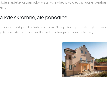
, kde nájdete kaviarničky v starých vilách, výklady s ručne vyrába
eni.
y a kde skromne, ale pohodlne
ráno zacvičiť pred raňajkami), snáď len jeden tip: tento výber usp
epších možností – od wellness hotelov po romantické vily.