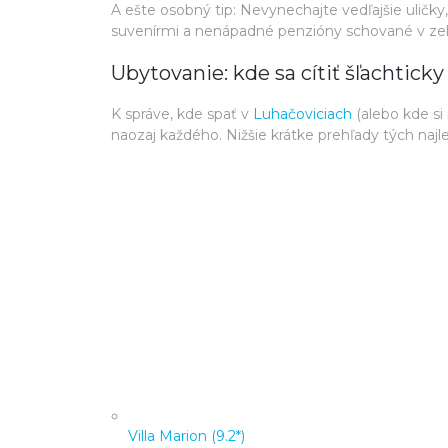
A ešte osobný tip: Nevynechajte vedľajšie uličky
suvenírmi a nenápadné penzióny schované v zel
Ubytovanie: kde sa cítiť šľachtick
K správe, kde spať v
Luhačoviciach
(alebo kde si 
naozaj každého. Nižšie krátke prehľady tých najl
Villa Marion (9.2*)