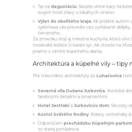
Tip na
degustáciu
: Skúste vínne bary na kol
svojich hostí zľavy u lokálnych vinárov.
Výlet do okolitého kraja
: Ak prídete autom a
cyklotrasa vás prevedie cez vyhlásené sklípky,
červeného.
Za zmienku stojí aj miestna kuchyňa, ktorú víno 
moravské koláče či baraní syr. Ak chcete na Mor
priamo v centre kúpeľného diania.
Architektúra a kúpeľné vily – tip
Pre milovníkov architektúry sú
Luhačovice
hoto
Severná vila Dušana Jurkoviča
: Ikonická dr
farebnými detailmi a ornamentmi.
Hotel Jestřabí
a
Jurkovicův dom
: Skvosty s
Kostol Svätého Rodiny
: Krásny cintorínsky
Odporúčam
prechádzku Kúpeľným parko
zo starej pohľadnice.