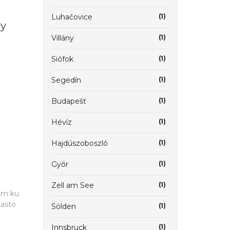
Luhačovice
(1)
ky
Villány
(1)
Siófok
(1)
Segedín
(1)
Budapešť
(1)
Hévíz
(1)
Hajdúszoboszló
(1)
Győr
(1)
Zell am See
(1)
om ku
asto
Sölden
(1)
Innsbruck
(1)