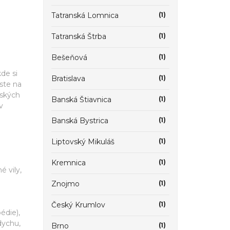
Tatranská Lomnica
(1)
Tatranská Štrba
(1)
Bešeňová
(1)
de si
Bratislava
(1)
 ste na
vských
Banská Štiavnica
(1)
v
Banská Bystrica
(1)
Liptovský Mikuláš
(1)
Kremnica
(1)
 vily,
Znojmo
(1)
Český Krumlov
(1)
édie),
dychu,
Brno
(1)