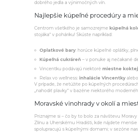
dobrého jedla a výnimočných vín.
Najlepšie kúpeľné procedúry a mie
Centrom všetkého je samozrejme
kúpeľná ko
stojáka“ v poháriku! Skúste napríklad:
Oplatkové bary
: horúce kúpeľné oplátky, pl
Kúpeľná cukráreň
– v ponuke aj nečakané de
Vincentku podávajú niektoré
miestne koktej
Relax vo wellness:
inhalácie Vincentky
alebo
V prípade, že netúžite po kúpeľných procedúrach,
„nahodiť plavky“ v bazéne niektorého modernéh
Moravské vinohrady v okolí a mies
Priznajme si – čo by to bolo za návštevu Moravy
Zlínu a Uherskému Hradišti, kde nájdete menšie r
spolupracujú s kúpeľnými domami; v sezóne naraz