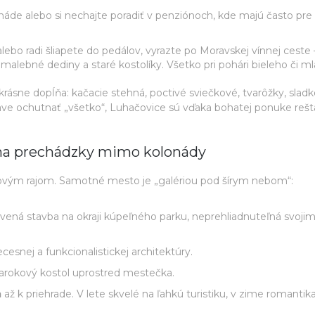
onáde alebo si nechajte poradiť v penziónoch, kde majú často pre
lebo radi šliapete do pedálov, vyrazte po Moravskej vínnej ceste 
 malebné dediny a staré kostolíky. Všetko pri pohári bieleho či 
krásne dopĺňa: kačacie stehná, poctivé sviečkové, tvarôžky, slad
ave ochutnať „všetko“, Luhačovice sú vďaka bohatej ponuke rešta
y na prechádzky mimo kolonády
vým rajom. Samotné mesto je „galériou pod šírym nebom“:
evená stavba na okraji kúpeľného parku, neprehliadnuteľná svojim
ecesnej a funkcionalistickej architektúry.
 barokový kostol uprostred mestečka.
m
až k priehrade. V lete skvelé na ľahkú turistiku, v zime romantik