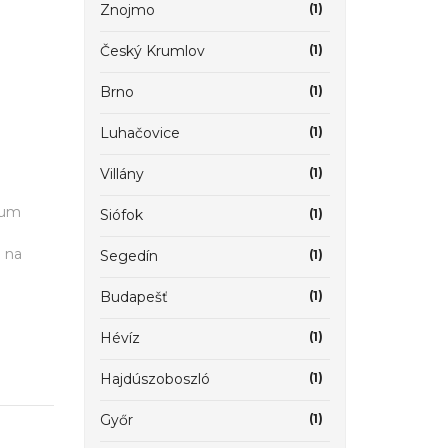
Znojmo
(1)
Český Krumlov
(1)
Brno
(1)
Luhačovice
(1)
Villány
(1)
šum
Siófok
(1)
a na
Segedín
(1)
Budapešť
(1)
Hévíz
(1)
Hajdúszoboszló
(1)
Győr
(1)