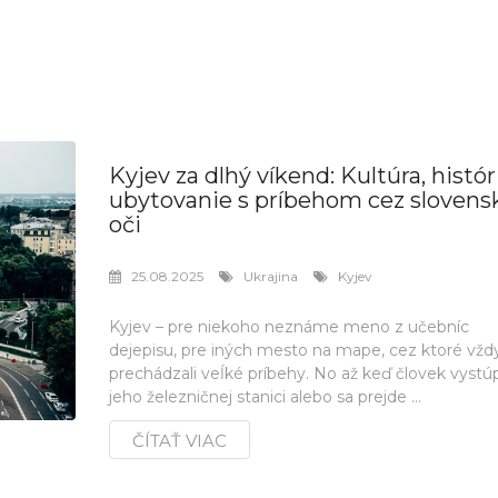
Kyjev za dlhý víkend: Kultúra, histór
ubytovanie s príbehom cez slovens
oči
25.08.2025
Ukrajina
Kyjev
Kyjev – pre niekoho neznáme meno z učebníc
dejepisu, pre iných mesto na mape, cez ktoré vžd
prechádzali veĺké príbehy. No až keď človek vystúp
jeho železničnej stanici alebo sa prejde ...
ČÍTAŤ VIAC