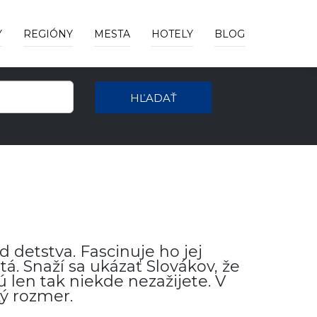
Y
REGIÓNY
MESTA
HOTELY
BLOG
HĽADAŤ
detstva. Fascinuje ho jej
á. Snaží sa ukázať Slovákov, že
 len tak niekde nezažijete. V
ký rozmer.