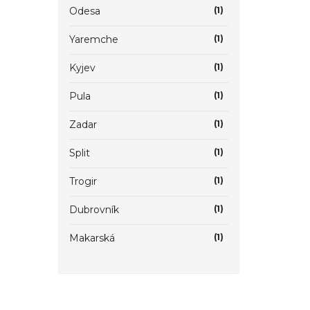
Odesa
(1)
Yaremche
(1)
Kyjev
(1)
Pula
(1)
Zadar
(1)
Split
(1)
Trogir
(1)
Dubrovník
(1)
Makarská
(1)