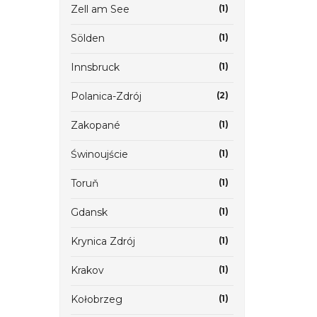
Zell am See
(1)
Sölden
(1)
Innsbruck
(1)
Polanica-Zdrój
(2)
Zakopané
(1)
Świnoujście
(1)
Toruň
(1)
Gdansk
(1)
Krynica Zdrój
(1)
Krakov
(1)
Kołobrzeg
(1)