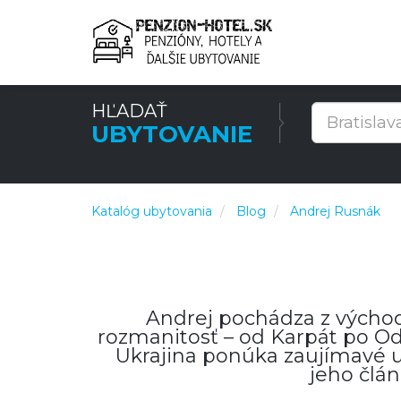
HĽADAŤ
UBYTOVANIE
Katalóg ubytovania
Blog
Andrej Rusnák
Andrej pochádza z východ
rozmanitosť – od Karpát po Ode
Ukrajina ponúka zaujímavé ub
jeho člán