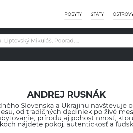
POBYTY
ŠTÁTY
OSTROV
ANDREJ RUSNÁK
ného Slovenska a Ukrajinu navštevuje od 
su, od tradičných dediniek po živé mest
ytovanie, prírodu aj pohostinnosť, ktorú
koch nájdete pokoj, autentickosť a ľuds