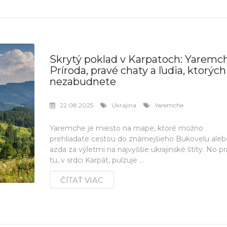
Skrytý poklad v Karpatoch: Yaremc
Príroda, pravé chaty a ľudia, ktorých
nezabudnete
22.08.2025
Ukrajina
Yaremche
Yaremche je miesto na mape, ktoré možno
prehliadate cestou do známejšieho Bukovelu aleb
azda za výletmi na najvyššie ukrajinské štíty. No p
tu, v srdci Karpát, pulzuje ...
ČÍTAŤ VIAC