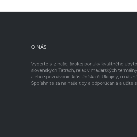
O NÁS
Vyberte si z našej širokej ponuky kvalitného ubyto
slovenských Tatrách, relax v maďarských termálny
alebo spoznávanie krás Poľska či Ukrajiny, u nás 
Spoľahnite sa na naše tipy a odporúčania a užite 