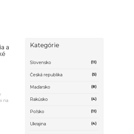
Kategórie
ia a
ké
Slovensko
(11)
Česká republika
(5)
Maďarsko
(8)
y
Rakúsko
(4)
i na
Poľsko
(11)
Ukrajina
(4)