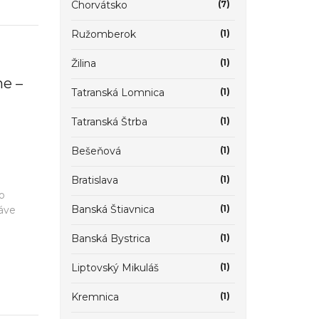
Chorvátsko
(7)
Ružomberok
(1)
Žilina
(1)
he –
Tatranská Lomnica
(1)
Tatranská Štrba
(1)
Bešeňová
(1)
Bratislava
(1)
o
Banská Štiavnica
(1)
ráve
Banská Bystrica
(1)
Liptovský Mikuláš
(1)
Kremnica
(1)