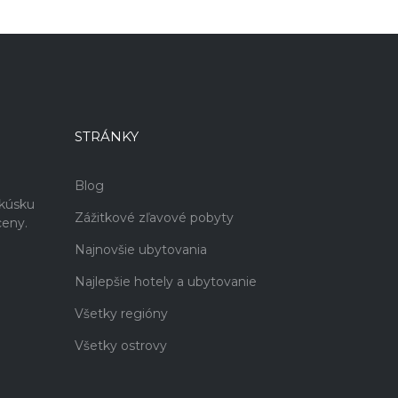
STRÁNKY
Blog
akúsku
Zážitkové zľavové pobyty
ceny.
Najnovšie ubytovania
Najlepšie hotely a ubytovanie
Všetky regióny
Všetky ostrovy