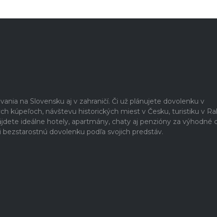
vania na Slovensku aj v zahraničí. Či už plánujete dovolenku v
ch kúpeľoch, návštevu historických miest v Česku, turistiku v R
nájdete ideálne hotely, apartmány, chaty aj penzióny za výhodné 
si bezstarostnú dovolenku podľa svojich predstáv.