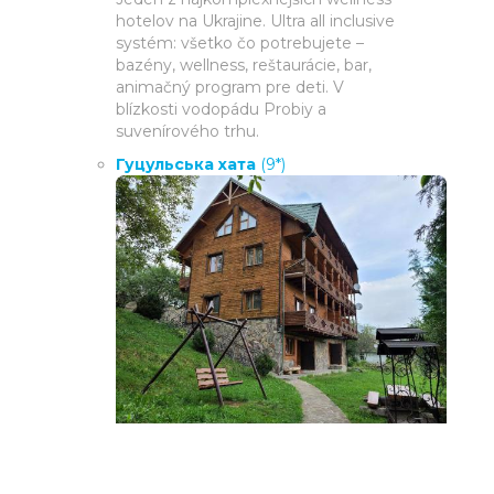
hotelov na Ukrajine. Ultra all inclusive
systém: všetko čo potrebujete –
bazény, wellness, reštaurácie, bar,
animačný program pre deti. V
blízkosti vodopádu Probiy a
suvenírového trhu.
Гуцульська хата
(9*)