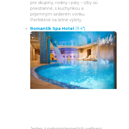
pre skupiny, rodiny i páry – izby sú
priestranné, s kuchynkou a
príjemným sedením vonku.
Perfektné na letné výlety.
Romantik Spa Hotel
(9.4*)
Jeden z najkomplexnejších wellness