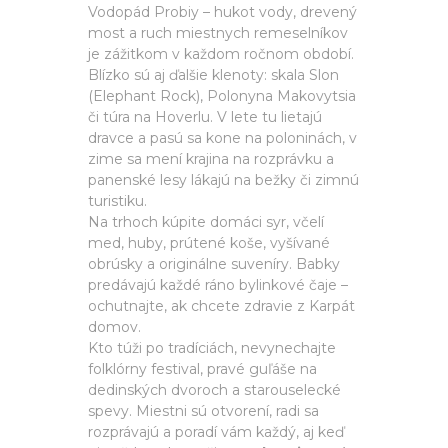
Vodopád Probiy – hukot vody, drevený
most a ruch miestnych remeselníkov
je zážitkom v každom ročnom období.
Blízko sú aj ďalšie klenoty: skala Slon
(Elephant Rock), Polonyna Makovytsia
či túra na Hoverlu. V lete tu lietajú
dravce a pasú sa kone na poloninách, v
zime sa mení krajina na rozprávku a
panenské lesy lákajú na bežky či zimnú
turistiku.
Na trhoch kúpite domáci syr, včelí
med, huby, prútené koše, vyšívané
obrúsky a originálne suveníry. Babky
predávajú každé ráno bylinkové čaje –
ochutnajte, ak chcete zdravie z Karpát
domov.
Kto túži po tradíciách, nevynechajte
folklórny festival, pravé guľáše na
dedinských dvoroch a starouselecké
spevy. Miestni sú otvorení, radi sa
rozprávajú a poradí vám každý, aj keď