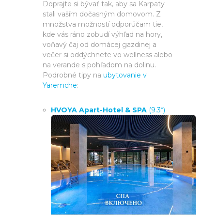
Doprajte si bývať tak, aby sa Karpaty
stali vaším dočasným domovom. Z
množstva možností odporúčam tie,
kde vás ráno zobudí výhľad na hory,
voňavý čaj od domácej gazdinej a
večer si oddýchnete vo wellness alebo
na verande s pohľadom na dolinu.
Podrobné tipy na
ubytovanie v
Yaremche
:
HVOYA Apart-Hotel & SPA
(9.3*)