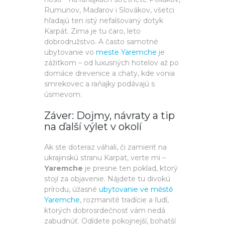
Rumunov, Maďarov i Slovákov, všetci
hľadajú ten istý nefalšovaný dotyk
Karpát. Zima je tu čaro, leto
dobrodružstvo. A často samotné
ubytovanie vo
meste Yaremche
je
zážitkom – od luxusných hotelov až po
domáce drevenice a chaty, kde vonia
smrekovec a raňajky podávajú s
úsmevom.
Záver: Dojmy, návraty a tip
na ďalší výlet v okolí
Ak ste doteraz váhali, či zamieriť na
ukrajinskú stranu Karpat, verte mi –
Yaremche
je presne ten poklad, ktorý
stojí za objavenie. Nájdete tu divokú
prírodu, úžasné
ubytovanie ve městě
Yaremche
, rozmanité tradície a ľudí,
ktorých dobrosrdečnosť vám nedá
zabudnúť. Odídete pokojnejší, bohatší