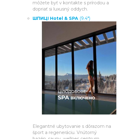
môžete byť v kontakte s prírodou a
dopriať si luxusný oddych.
ШПИЦІ Hotel & SPA
(9.4*)
Elegantné ubytovanie s dôrazom na
šport a regeneráciu. Vnútorný
bazén, sauny, wellnes centrum,