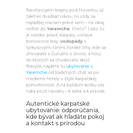
Navštevujem krajinu pod Hoverlou už
takmer dvadsať rokov, no vždy sa
najradšej vraciam práve sem – na okraj
veľhôr do
Yaremche
. Prečo? Lebo tu
je všetko: pravé Karpaty, voňavé
borovicové lesy,
vodopády
s
tyrkysovými tônmi, horské trhy, kde sa
zhovárate s Guculmi o živote, a hory,
do ktorých sa chodievate skryť.
Navyše, nájdete tu
ubytovanie v
Yaremche
od tradičných chát až po
moderné hotely v štýle karpatskej
pohostinnosti. A na každom kroku vás
čaká pocit návratu – k sebe a k prírode.
Autentické karpatské
ubytovanie: odporúčania,
kde bývať ak hľadáte pokoj
a kontakt s prírodou