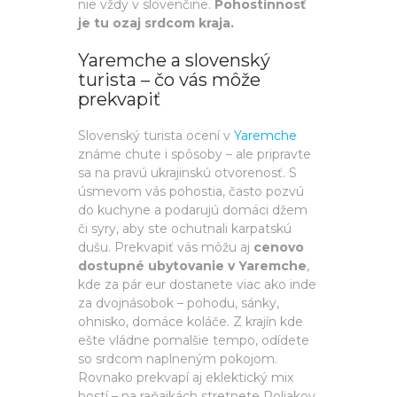
nie vždy v slovenčine.
Pohostinnosť
je tu ozaj srdcom kraja.
Yaremche a slovenský
turista – čo vás môže
prekvapiť
Slovenský turista ocení v
Yaremche
známe chute i spôsoby – ale pripravte
sa na pravú ukrajinskú otvorenosť. S
úsmevom vás pohostia, často pozvú
do kuchyne a podarujú domáci džem
či syry, aby ste ochutnali karpatskú
dušu. Prekvapiť vás môžu aj
cenovo
dostupné ubytovanie v Yaremche
,
kde za pár eur dostanete viac ako inde
za dvojnásobok – pohodu, sánky,
ohnisko, domáce koláče. Z krajín kde
ešte vládne pomalšie tempo, odídete
so srdcom naplneným pokojom.
Rovnako prekvapí aj eklektický mix
hostí – na raňajkách stretnete Poliakov,