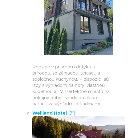
Penzión v priamom dotyku s
prírodou, so záhradou, terasou a
spoločnou kuchyňou. K dispozícii sú
izby s výhľadom na hory, vlastnou
kúpeľňou a TV. Perfektné miesto na
pokojný pobyt s rodinou alebo
partiou za výhľadmi a tradíciami.
Wellland Hotel
(9*)