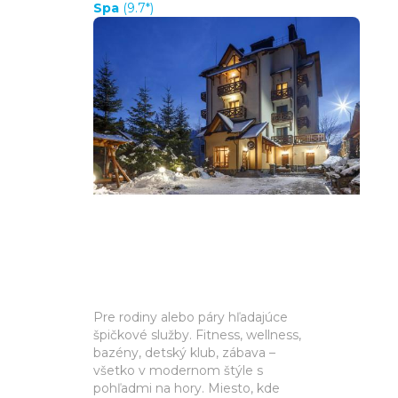
Spa
(9.7*)
Pre rodiny alebo páry hľadajúce
špičkové služby. Fitness, wellness,
bazény, detský klub, zábava –
všetko v modernom štýle s
pohľadmi na hory. Miesto, kde