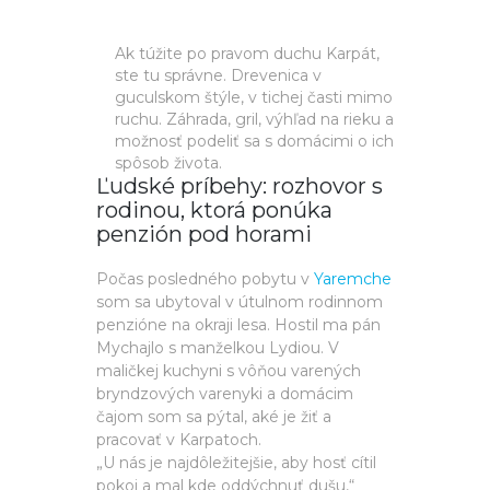
Ak túžite po pravom duchu Karpát,
ste tu správne. Drevenica v
guculskom štýle, v tichej časti mimo
ruchu. Záhrada, gril, výhľad na rieku a
možnosť podeliť sa s domácimi o ich
spôsob života.
Ľudské príbehy: rozhovor s
rodinou, ktorá ponúka
penzión pod horami
Počas posledného pobytu v
Yaremche
som sa ubytoval v útulnom rodinnom
penzióne na okraji lesa. Hostil ma pán
Mychajlo s manželkou Lydiou. V
maličkej kuchyni s vôňou varených
bryndzových varenyki a domácim
čajom som sa pýtal, aké je žiť a
pracovať v Karpatoch.
„U nás je najdôležitejšie, aby hosť cítil
pokoj a mal kde oddýchnuť dušu,“