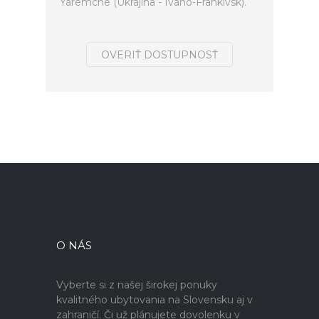
Yaremche (Ukrajina - Ivano-Frankivsk).
OVERIŤ DOSTUPNOSŤ
O NÁS
Vyberte si z našej širokej ponuky
kvalitného ubytovania na Slovensku aj v
zahraničí. Či už plánujete dovolenku v