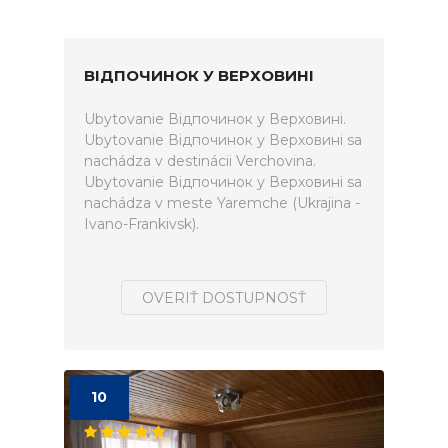
ВІДПОЧИНОК У ВЕРХОВИНІ
Ubytovanie Відпочинок у Верховині.
Ubytovanie Відпочинок у Верховині sa
nachádza v destinácii Verchovina.
Ubytovanie Відпочинок у Верховині sa
nachádza v meste Yaremche (Ukrajina -
Ivano-Frankivsk).
OVERIŤ DOSTUPNOSŤ
10