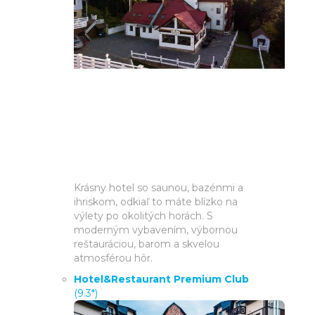
Krásny hotel so saunou, bazénmi a
ihriskom, odkiaľ to máte blízko na
výlety po okolitých horách. S
moderným vybavením, výbornou
reštauráciou, barom a skvelou
atmosférou hôr.
Hotel&Restaurant Premium Club
(9.3*)