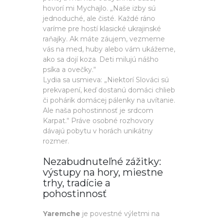
hovorí mi Mychajlo. „Naše izby sú
jednoduché, ale čisté. Každé ráno
varíme pre hostí klasické ukrajinské
raňajky. Ak máte záujem, vezmeme
vás na med, huby alebo vám ukážeme,
ako sa dojí koza. Deti milujú nášho
psíka a ovečky.“
Lydia sa usmieva: „Niektorí Slováci sú
prekvapení, keď dostanú domáci chlieb
či pohárik domácej pálenky na uvítanie.
Ale naša pohostinnosť je srdcom
Karpat.“ Práve osobné rozhovory
dávajú pobytu v horách unikátny
rozmer.
Nezabudnuteľné zážitky:
výstupy na hory, miestne
trhy, tradície a
pohostinnosť
Yaremche
je povestné výletmi na