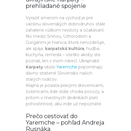
prehliadané spojenie
Vyraziť smerom na východ je pre
väčšinu slovenských dobrodruhov stále
zahalené rúškom neistoty a očakávaní.
No medzi Sninou, Užhorodom a
Gorgánmi je hranica, ktorá nerozdeľuje,
ale spája:
karpatská kultúra
, hudba,
kuchyňa, remeslá – všetko akoby ste
poznali, len v inom nárečí. Ukrajinské
Karpaty
okolo
Yaremche
pripomínajú
dávno stratené Slovensko našich
starých rodičov.
Krajina je posiata pravými drevenicami,
zvážnicami, kde stále chodia povozy, a
pritom v miestnych dedinkách platí
pohostinnosť, akú inde už nepoznáte.
Prečo cestovať do
Yaremche – pohľad Andreja
Rusnáka