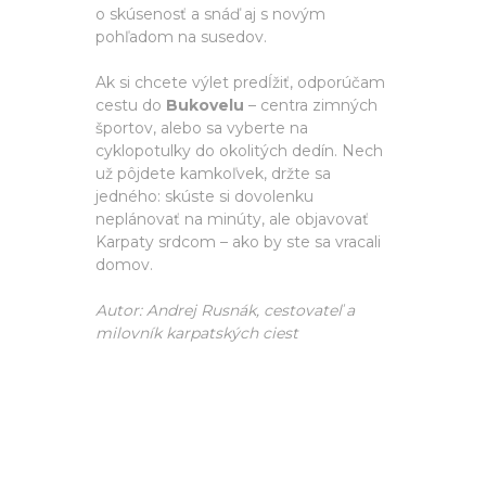
o skúsenosť a snáď aj s novým
pohľadom na susedov.
Ak si chcete výlet predĺžiť, odporúčam
cestu do
Bukovelu
– centra zimných
športov, alebo sa vyberte na
cyklopotulky do okolitých dedín. Nech
už pôjdete kamkoľvek, držte sa
jedného: skúste si dovolenku
neplánovať na minúty, ale objavovať
Karpaty srdcom – ako by ste sa vracali
domov.
Autor: Andrej Rusnák, cestovateľ a
milovník karpatských ciest