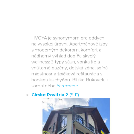
HVOYA je synonymom pre oddych
na vysokej úrovni. Apartmánové izby
s moderným dekorom, komfort a
nádherný výhľad dopĺňa skvelý
wellness: 3 typy sáun, vonkajšie a
vnútorné bazény, detská zóna, soľná
miestnosť a špičková reštaurácia s
horskou kuchyňou. Blízko Bukovelu i
samotného
Yaremche
.
Girske Povitria 2
(9.1*)