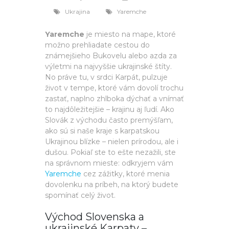
Ukrajina
Yaremche
Yaremche
je miesto na mape, ktoré
možno prehliadate cestou do
známejšieho Bukovelu alebo azda za
výletmi na najvyššie ukrajinské štíty.
No práve tu, v srdci Karpát, pulzuje
život v tempe, ktoré vám dovolí trochu
zastať, naplno zhlboka dýchať a vnímať
to najdôležitejšie – krajinu aj ľudí. Ako
Slovák z východu často premýšľam,
ako sú si naše kraje s karpatskou
Ukrajinou blízke – nielen prírodou, ale i
dušou. Pokiaľ ste to ešte nezažili, ste
na správnom mieste: odkryjem vám
Yaremche
cez zážitky, ktoré menia
dovolenku na príbeh, na ktorý budete
spomínať celý život.
Východ Slovenska a
ukrajinské Karpaty –