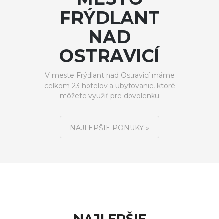
FRÝDLANT
NAD
OSTRAVICÍ
V meste Frýdlant nad Ostravicí máme
celkom 23 hotelov a ubytovanie, ktoré
môžete využiť pre dovolenku
NAJLEPŠIE PONUKY »
NAJLEPŠIE