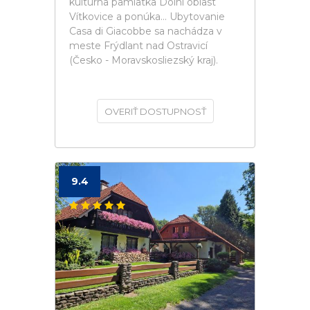
kultúrna pamiatka Dolní oblast
Vítkovice a ponúka... Ubytovanie
Casa di Giacobbe sa nachádza v
meste Frýdlant nad Ostravicí
(Česko - Moravskosliezský kraj).
OVERIŤ DOSTUPNOSŤ
9.4