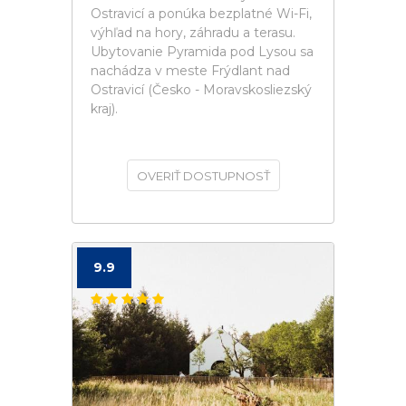
Ostravicí a ponúka bezplatné Wi-Fi,
výhľad na hory, záhradu a terasu.
Ubytovanie Pyramida pod Lysou sa
nachádza v meste Frýdlant nad
Ostravicí (Česko - Moravskosliezský
kraj).
OVERIŤ DOSTUPNOSŤ
9.9