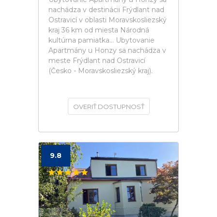
nachádza v destinácii Frýdlant nad
Ostravicí v oblasti Moravskosliezský
kraj 36 km od miesta Národná
kultúrna pamiatka... Ubytovanie
Apartmány u Honzy sa nachádza v
meste Frýdlant nad Ostravicí
(Česko - Moravskosliezský kraj).
OVERIŤ DOSTUPNOSŤ
9.8