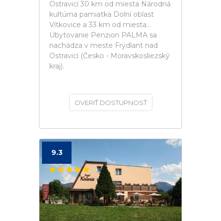
Ostravicí 30 km od miesta Národná
kultúrna pamiatka Dolní oblast
Vítkovice a 33 km od miesta...
Ubytovanie Penzion PALMA sa
nachádza v meste Frýdlant nad
Ostravicí (Česko - Moravskosliezský
kraj).
OVERIŤ DOSTUPNOSŤ
9.3