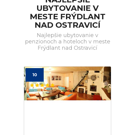
UBYTOVANIE V
MESTE FRÝDLANT
NAD OSTRAVICÍ
Najlepšie ubytovanie v
penzionoch a hoteloch v meste
Frýdlant nad Ostravicí
10