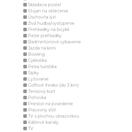
Skladacia posteľ
Stojan na oblečenie
Úschovňa lyží
Živá hudba/vystúpenie
Prehliadky na bicykli
Pešie prehliadky
Badmintonové vybavenie
Jazda na koni
Bowling
Cyklistika
Pešia turistika
Šípky
Lyžovanie
Golfové ihrisko (do 3 km)
Tenisový kurt
Pohovka
Priestor na posedenie
Pracovný stôl
TV s plochou obrazovkou
Káblové kanály
TV