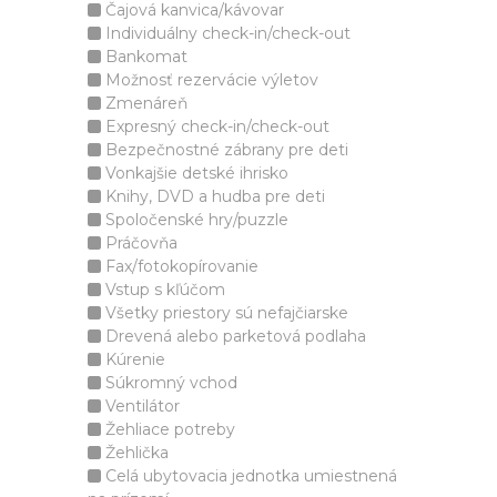
Čajová kanvica/kávovar
Individuálny check-in/check-out
Bankomat
Možnosť rezervácie výletov
Zmenáreň
Expresný check-in/check-out
Bezpečnostné zábrany pre deti
Vonkajšie detské ihrisko
Knihy, DVD a hudba pre deti
Spoločenské hry/puzzle
Práčovňa
Fax/fotokopírovanie
Vstup s kľúčom
Všetky priestory sú nefajčiarske
Drevená alebo parketová podlaha
Kúrenie
Súkromný vchod
Ventilátor
Žehliace potreby
Žehlička
Celá ubytovacia jednotka umiestnená