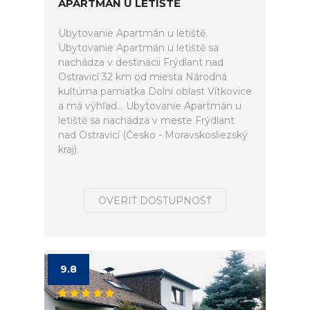
APARTMÁN U LETIŠTĚ
Ubytovanie Apartmán u letiště.
Ubytovanie Apartmán u letiště sa
nachádza v destinácii Frýdlant nad
Ostravicí 32 km od miesta Národná
kultúrna pamiatka Dolní oblast Vítkovice
a má výhľad... Ubytovanie Apartmán u
letiště sa nachádza v meste Frýdlant
nad Ostravicí (Česko - Moravskosliezský
kraj).
OVERIŤ DOSTUPNOSŤ
9.8