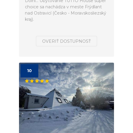
Dolní... Ubytovanie TUTTO House super
choice sa nachádza v meste Frýdlant
nad Ostravicí (Česko - Moravskosliezský
kraj).
OVERIŤ DOSTUPNOSŤ
10