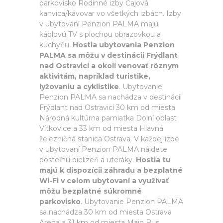
parkovisko Rodinné izby Čajová
kanvica/kávovar vo všetkých izbách. Izby
v ubytovaní Penzion PALMA majú
káblovú TV s plochou obrazovkou a
kuchyňu.
Hostia ubytovania Penzion
PALMA sa môžu v destinácii Frýdlant
nad Ostravicí a okolí venovať rôznym
aktivitám, napríklad turistike,
lyžovaniu a cyklistike
. Ubytovanie
Penzion PALMA sa nachádza v destinácii
Frýdlant nad Ostravicí 30 km od miesta
Národná kultúrna pamiatka Dolní oblast
Vítkovice a 33 km od miesta Hlavná
železničná stanica Ostrava. V každej izbe
v ubytovaní Penzion PALMA nájdete
posteľnú bielizeň a uteráky.
Hostia tu
majú k dispozícii záhradu a bezplatné
Wi-Fi v celom ubytovaní a využívať
môžu bezplatné súkromné
parkovisko
. Ubytovanie Penzion PALMA
sa nachádza 30 km od miesta Ostrava
Arena a 31 km od miesta Main Bus