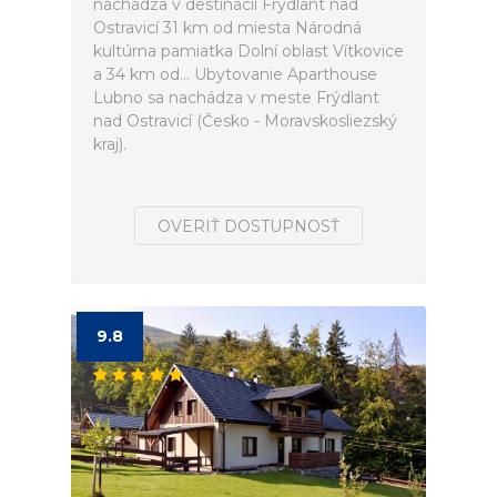
nachádza v destinácii Frýdlant nad
Ostravicí 31 km od miesta Národná
kultúrna pamiatka Dolní oblast Vítkovice
a 34 km od... Ubytovanie Aparthouse
Lubno sa nachádza v meste Frýdlant
nad Ostravicí (Česko - Moravskosliezský
kraj).
OVERIŤ DOSTUPNOSŤ
9.8