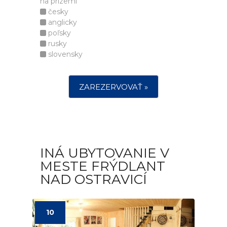
na prízemí
česky
anglicky
poľsky
rusky
slovensky
ZAREZERVOVAŤ »
INÁ UBYTOVANIE V
MESTE FRÝDLANT
NAD OSTRAVICÍ
10