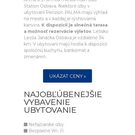
Station Ostrava. Niektoré izby v
ubytovaní Penzion PALMA majú výhľad
na mesto a v každej je rýchlovarná
kanvica.
K dispozícii je slnečná terasa
a možnosť rezervácie výletov
. Letisko
Leoša Janáčka Ostrava je vzdialené 34
km. V ubytovaní majú hostia k dispozícii
spoločnú kuchyňu, bankomat a
zmenáreň.
UKÁZAT CENY »
NAJOBĽÚBENEJŠIE
VYBAVENIE
UBYTOVANIE
Nefajčiarske izby
Bezplatné Wi- Fi