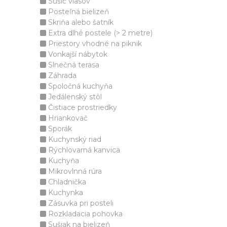
Sušič vlasov
Posteľná bielizeň
Skriňa alebo šatník
Extra dlhé postele (> 2 metre)
Priestory vhodné na piknik
Vonkajší nábytok
Slnečná terasa
Záhrada
Spoločná kuchyňa
Jedálenský stôl
Čistiace prostriedky
Hriankovač
Sporák
Kuchynský riad
Rýchlovarná kanvica
Kuchyňa
Mikrovlnná rúra
Chladnička
Kuchynka
Zásuvka pri posteli
Rozkladacia pohovka
Sušiak na bielizeň