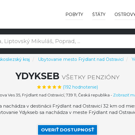
POBYTY
ŠTÁTY
OSTROV
kosliezský kraj
Ubytovanie mesto Frýdlant nad Ostravicí
Y
YDYKSEB
VŠETKY PENZIÓNY
(
192
hodnotenie)
va Ves 35, Frýdlant nad Ostravicí, 739 11, Česká republika
-
Zobraziť m
nachádza v destinácii Frýdlant nad Ostravicí 32 km od mi
bytovanie Ydykseb sa nachádza v meste Frýdlant nad Ostravic
OVERIŤ DOSTUPNOSŤ