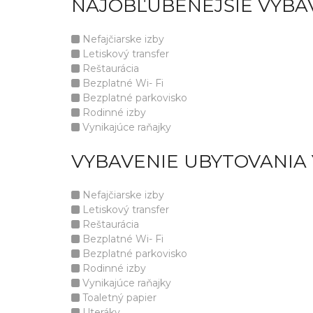
NAJOBĽÚBENEJŠIE VYBA
Nefajčiarske izby
Letiskový transfer
Reštaurácia
Bezplatné Wi- Fi
Bezplatné parkovisko
Rodinné izby
Vynikajúce raňajky
VYBAVENIE UBYTOVANIA
Nefajčiarske izby
Letiskový transfer
Reštaurácia
Bezplatné Wi- Fi
Bezplatné parkovisko
Rodinné izby
Vynikajúce raňajky
Toaletný papier
Uteráky