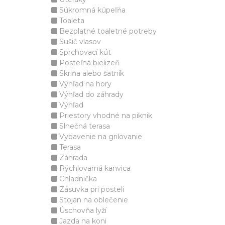
Súkromná kúpeľňa
Toaleta
Bezplatné toaletné potreby
Sušič vlasov
Sprchovací kút
Posteľná bielizeň
Skriňa alebo šatník
Výhľad na hory
Výhľad do záhrady
Výhľad
Priestory vhodné na piknik
Slnečná terasa
Vybavenie na grilovanie
Terasa
Záhrada
Rýchlovarná kanvica
Chladnička
Zásuvka pri posteli
Stojan na oblečenie
Úschovňa lyží
Jazda na koni