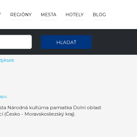
Y
REGIÓNY
MESTA
HOTELY
BLOG
HĽADAŤ
dykseb
apu
esta Národná kultúrna pamiatka Dolní oblast
í (Česko - Moravskosliezský kraj).