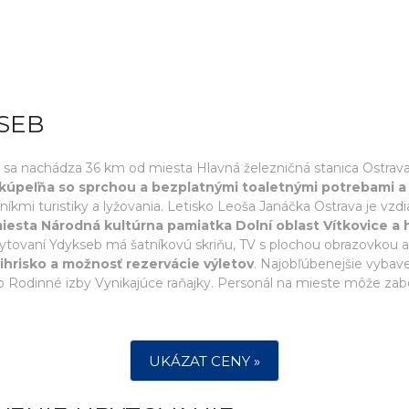
SEB
 sa nachádza 36 km od miesta Hlavná železničná stanica Ostrav
 kúpeľňa so sprchou a bezplatnými toaletnými potrebami a 
íkmi turistiky a lyžovania. Letisko Leoša Janáčka Ostrava je vzd
miesta Národná kultúrna pamiatka Dolní oblast Vítkovice a 
ubytovaní Ydykseb má šatníkovú skriňu, TV s plochou obrazovkou
é ihrisko a možnosť rezervácie výletov
. Najobľúbenejšie vybave
 Rodinné izby Vynikajúce raňajky. Personál na mieste môže zabe
UKÁZAT CENY »