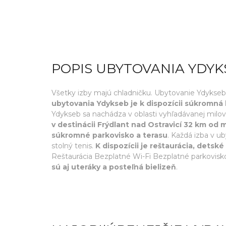
POPIS UBYTOVANIA YDYK
Všetky izby majú chladničku. Ubytovanie Ydykseb
ubytovania Ydykseb je k dispozícii súkromná
Ydykseb sa nachádza v oblasti vyhľadávanej milovn
v destinácii Frýdlant nad Ostravicí 32 km od 
súkromné parkovisko a terasu
. Každá izba v 
stolný tenis.
K dispozícii je reštaurácia, detsk
Reštaurácia Bezplatné Wi-Fi Bezplatné parkovisko
sú aj uteráky a posteľná bielizeň
.