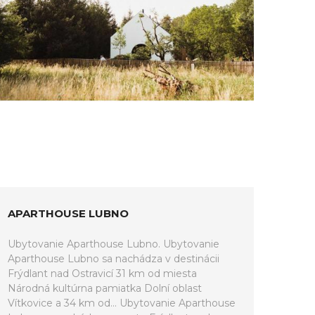
APARTHOUSE LUBNO
Ubytovanie Aparthouse Lubno. Ubytovanie
Aparthouse Lubno sa nachádza v destinácii
Frýdlant nad Ostravicí 31 km od miesta
Národná kultúrna pamiatka Dolní oblast
Vítkovice a 34 km od... Ubytovanie Aparthouse