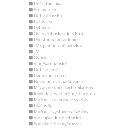
Pešia turistika
Stolný tenis
Detské ihrisko
Lyžovanie
Rybolov
Golfové ihrisko (do 3 km)
Priestor na posedenie
TV s plochou obrazovkou
TV
Ovocie
Víno/šampanské
Detské jedlá
Parkovanie na ulici
Bezbariérové parkovanie
Misky pre domácich miláčikov
Individuálny check-in/check-out
Možnosť rezervácie výletov
Práčovňa
Možnosť vystavenia faktúry
Vonkajšie detské ihrisko
Spoločenské hry/puzzle