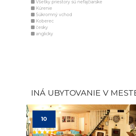
Všetky priestory sú nefajčiarske
Kúrenie
Súkromný vchod
Koberec
česky
anglicky
INÁ UBYTOVANIE V MEST
10