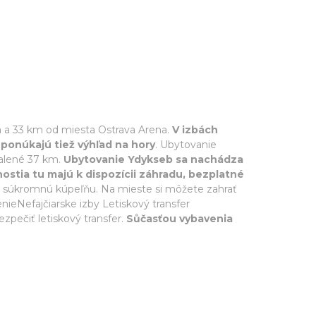
a a 33 km od miesta Ostrava Arena.
V izbách
ponúkajú tiež výhľad na hory
. Ubytovanie
ialené 37 km.
Ubytovanie Ydykseb sa nachádza
hostia tu majú k dispozícii záhradu, bezplatné
 a súkromnú kúpeľňu. Na mieste si môžete zahrať
nieNefajčiarske izby Letiskový transfer
zpečiť letiskový transfer.
Sůčasťou vybavenia