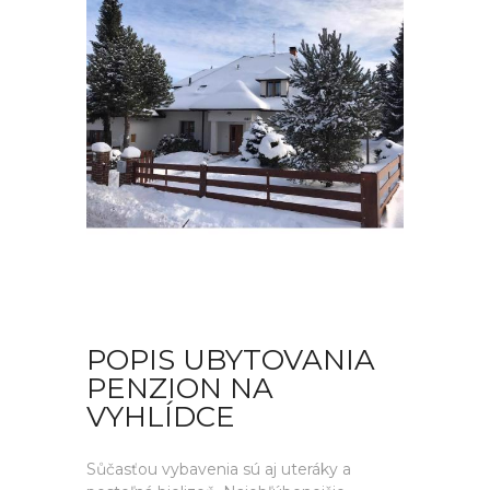
POPIS UBYTOVANIA
PENZION NA
VYHLÍDCE
Sůčasťou vybavenia sú aj uteráky a