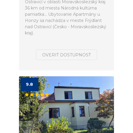
Ostravicí v oblasti Moravskosliezský kraj
36 km od miesta Národná kultúrna
pamiatka... Ubytovanie Apartmány u
Honzy sa nachádza v meste Frýdlant
nad Ostravicí (Česko - Moravskosliezský
kraj).
OVERIŤ DOSTUPNOSŤ
9.8