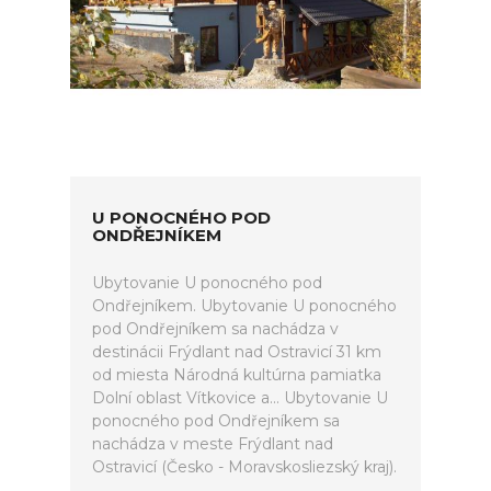
U PONOCNÉHO POD
ONDŘEJNÍKEM
Ubytovanie U ponocného pod
Ondřejníkem. Ubytovanie U ponocného
pod Ondřejníkem sa nachádza v
destinácii Frýdlant nad Ostravicí 31 km
od miesta Národná kultúrna pamiatka
Dolní oblast Vítkovice a... Ubytovanie U
ponocného pod Ondřejníkem sa
nachádza v meste Frýdlant nad
Ostravicí (Česko - Moravskosliezský kraj).