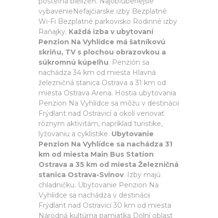
posteľná bielizeň. Najobľúbenejšie
vybavenieNefajčiarske izby Bezplatné
Wi-Fi Bezplatné parkovisko Rodinné izby
Raňajky.
Každá izba v ubytovaní
Penzion Na Vyhlídce má šatníkovú
skriňu, TV s plochou obrazovkou a
súkromnú kúpeľňu
. Penzión sa
nachádza 34 km od miesta Hlavná
železničná stanica Ostrava a 31 km od
miesta Ostrava Arena. Hostia ubytovania
Penzion Na Vyhlídce sa môžu v destinácii
Frýdlant nad Ostravicí a okolí venovať
rôznym aktivitám, napríklad turistike,
lyžovaniu a cyklistike.
Ubytovanie
Penzion Na Vyhlídce sa nachádza 31
km od miesta Main Bus Station
Ostrava a 35 km od miesta Železničná
stanica Ostrava-Svinov
. Izby majú
chladničku. Ubytovanie Penzion Na
Vyhlídce sa nachádza v destinácii
Frýdlant nad Ostravicí 30 km od miesta
Národná kultúrna pamiatka Dolní oblast