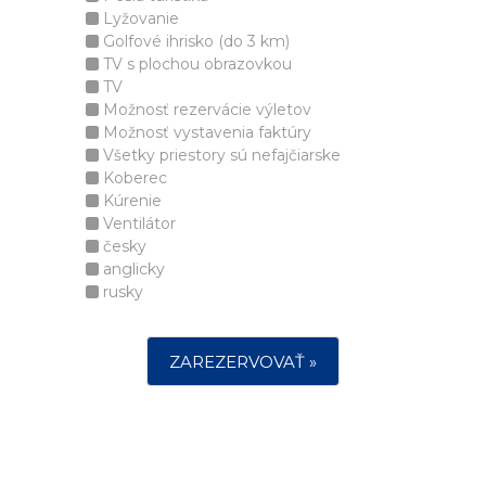
Lyžovanie
Golfové ihrisko (do 3 km)
TV s plochou obrazovkou
TV
Možnosť rezervácie výletov
Možnosť vystavenia faktúry
Všetky priestory sú nefajčiarske
Koberec
Kúrenie
Ventilátor
česky
anglicky
rusky
ZAREZERVOVAŤ »