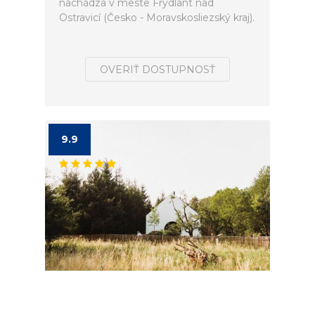
nachádza v meste Frýdlant nad
Ostravicí (Česko - Moravskosliezský kraj).
OVERIŤ DOSTUPNOSŤ
9.9