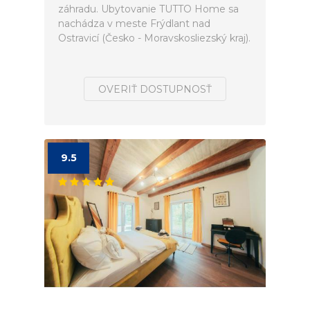
záhradu. Ubytovanie TUTTO Home sa
nachádza v meste Frýdlant nad
Ostravicí (Česko - Moravskosliezský kraj).
OVERIŤ DOSTUPNOSŤ
9.5