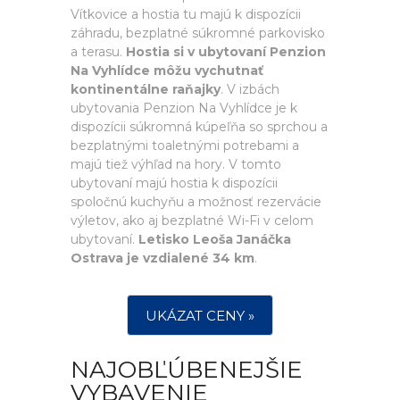
Vítkovice a hostia tu majú k dispozícii
záhradu, bezplatné súkromné parkovisko
a terasu.
Hostia si v ubytovaní Penzion
Na Vyhlídce môžu vychutnať
kontinentálne raňajky
. V izbách
ubytovania Penzion Na Vyhlídce je k
dispozícii súkromná kúpeľňa so sprchou a
bezplatnými toaletnými potrebami a
majú tiež výhľad na hory. V tomto
ubytovaní majú hostia k dispozícii
spoločnú kuchyňu a možnosť rezervácie
výletov, ako aj bezplatné Wi-Fi v celom
ubytovaní.
Letisko Leoša Janáčka
Ostrava je vzdialené 34 km
.
UKÁZAT CENY »
NAJOBĽÚBENEJŠIE
VYBAVENIE