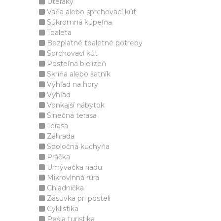
Uteráky
Vaňa alebo sprchovací kút
Súkromná kúpeľňa
Toaleta
Bezplatné toaletné potreby
Sprchovací kút
Posteľná bielizeň
Skriňa alebo šatník
Výhľad na hory
Výhľad
Vonkajší nábytok
Slnečná terasa
Terasa
Záhrada
Spoločná kuchyňa
Práčka
Umývačka riadu
Mikrovlnná rúra
Chladnička
Zásuvka pri posteli
Cyklistika
Pešia turistika