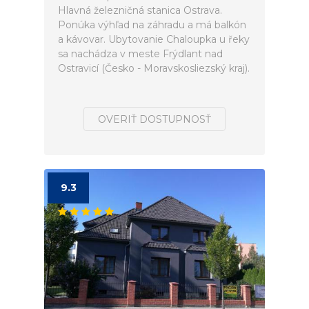
Hlavná železničná stanica Ostrava.
Ponúka výhľad na záhradu a má balkón
a kávovar. Ubytovanie Chaloupka u řeky
sa nachádza v meste Frýdlant nad
Ostravicí (Česko - Moravskosliezský kraj).
OVERIŤ DOSTUPNOSŤ
9.3