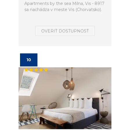
Apartments by the sea Milna, Vis - 8917
sa nachádza v meste Vis (Chorvatsko).
OVERIŤ DOSTUPNOSŤ
10