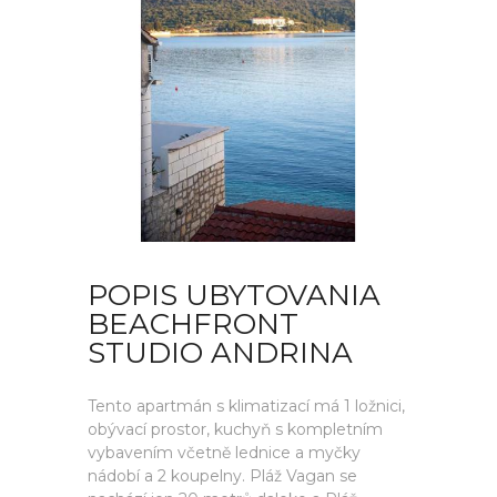
POPIS UBYTOVANIA
BEACHFRONT
STUDIO ANDRINA
Tento apartmán s klimatizací má 1 ložnici,
obývací prostor, kuchyň s kompletním
vybavením včetně lednice a myčky
nádobí a 2 koupelny. Pláž Vagan se