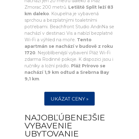
nachází jen 20 metrů daleko a Pláž
Zmorac 200 metrů.
Letiště Split leží 83
km daleko
. Koupelna je vybavená
sprchou a bezplatnými toaletními
potřebami. Beachfront Studio AndriNa se
nachází v destinaci Vis a nabízí bezplatné
Wi-Fi a výhled na moře.
Tento
apartmán se nachází v budově z roku
1720
. Nejoblíbenější vybavení Pláž Wi-Fi
zdarma Rodinné pokoje. K dispozici jsou i
ručníky a ložní prádlo.
Pláž Prirovo se
nachází 1,9 km odtud a Srebrna Bay
9,1 km
.
UKÁZAT CENY »
NAJOBĽÚBENEJŠIE
VYBAVENIE
UBYTOVANIE