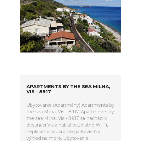
APARTMENTS BY THE SEA MILNA,
VIS - 8917
Ubytovanie (Apartmány) Apartments by
the sea Milna, Vis - 8917. Apartments by
the sea Milna, Vis - 8917 se nachází v
destinaci Vis a nabízí bezplatné Wi-Fi,
neplacené soukromé parkoviště a
výhled na moře. Ubytovanie