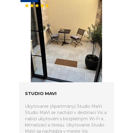
STUDIO MAVI
Ubytovanie (Apartmány) Studio MaVi.
Studio MaVi se nachází v destinaci Vis a
nabízí ubytování s bezplatným Wi-Fi a
klimatizací a terasu. Ubytovanie Studio
MaVi sa nachádza v meste Vis