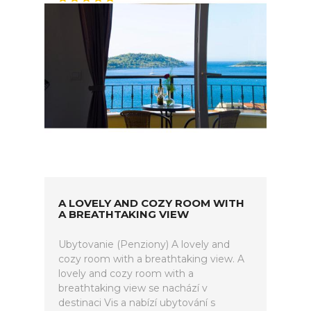
A LOVELY AND COZY ROOM WITH
A BREATHTAKING VIEW
Ubytovanie (Penziony) A lovely and
cozy room with a breathtaking view. A
lovely and cozy room with a
breathtaking view se nachází v
destinaci Vis a nabízí ubytování s