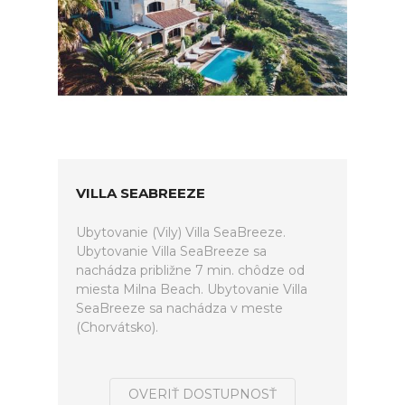
VILLA SEABREEZE
Ubytovanie (Vily) Villa SeaBreeze.
Ubytovanie Villa SeaBreeze sa
nachádza približne 7 min. chôdze od
miesta Milna Beach. Ubytovanie Villa
SeaBreeze sa nachádza v meste
(Chorvátsko).
OVERIŤ DOSTUPNOSŤ