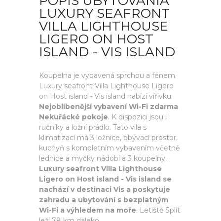
POPIS UBYTOVANIA
LUXURY SEAFRONT
VILLA LIGHTHOUSE
LIGERO ON HOST
ISLAND - VIS ISLAND
Koupelna je vybavená sprchou a fénem.
Luxury seafront Villa Lighthouse Ligero
on Host island - Vis island nabízí vířivku.
Nejoblíbenější vybavení Wi-Fi zdarma
Nekuřácké pokoje
. K dispozici jsou i
ručníky a ložní prádlo. Tato vila s
klimatizací má 3 ložnice, obývací prostor,
kuchyň s kompletním vybavením včetně
lednice a myčky nádobí a 3 koupelny.
Luxury seafront Villa Lighthouse
Ligero on Host island - Vis island se
nachází v destinaci Vis a poskytuje
zahradu a ubytování s bezplatným
Wi-Fi a výhledem na moře
. Letiště Split
leží 78 km daleko.