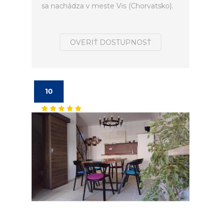
sa nachádza v meste Vis (Chorvatsko).
OVERIŤ DOSTUPNOSŤ
10