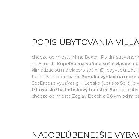
POPIS UBYTOVANIA VILL
chôdze od miesta Milna Beach. Po dni strávenom 
miestnosti.
Kúpeľňa má vaňu a sušič vlasov a k 
klimatizáciou má viacero spální (5), obývaciu iz
toaletnými potrebami.
Ponúka výhľad na more a 
SeaBreeze využívať gril. Letisko (Letisko Split) je
Izbová služba Letiskový transfer Bar
. Toto uby
chôdze od miesta Zaglav Beach a 2,6 km od mi
NAJOBĽÚBENEJŠIE VYBA