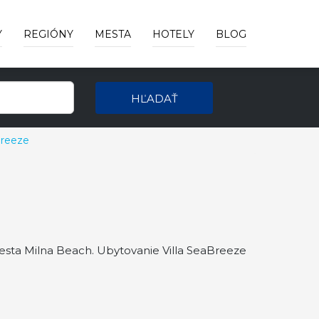
Y
REGIÓNY
MESTA
HOTELY
BLOG
HĽADAŤ
Breeze
iesta Milna Beach. Ubytovanie Villa SeaBreeze