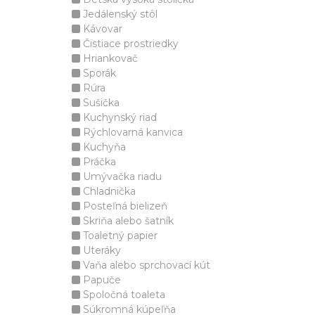
Jedálenský stôl
Kávovar
Čistiace prostriedky
Hriankovač
Sporák
Rúra
Sušička
Kuchynský riad
Rýchlovarná kanvica
Kuchyňa
Práčka
Umývačka riadu
Chladnička
Posteľná bielizeň
Skriňa alebo šatník
Toaletný papier
Uteráky
Vaňa alebo sprchovací kút
Papuče
Spoločná toaleta
Súkromná kúpeľňa