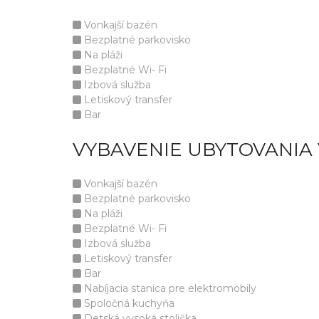
Vonkajší bazén
Bezplatné parkovisko
Na pláži
Bezplatné Wi- Fi
Izbová služba
Letiskový transfer
Bar
VYBAVENIE UBYTOVANIA 
Vonkajší bazén
Bezplatné parkovisko
Na pláži
Bezplatné Wi- Fi
Izbová služba
Letiskový transfer
Bar
Nabíjacia stanica pre elektromobily
Spoločná kuchyňa
Detská vysoká stolička