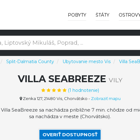
POBYTY
ŠTÁTY
OSTROV
Split-Dalmatia County
Ubytovanie mesto Vis
Villa Sea
VILLA SEABREEZE
VILY
(
1
hodnotenie)
Zenka 127, 21480 Vis, Chorvátsko
-
Zobraziť mapu
e Villa SeaBreeze sa nachádza približne 7 min. chôdze od m
sa nachádza v meste (Chorvátsko).
OVERIŤ DOSTUPNOSŤ