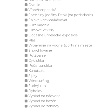
Ovocie
Víno/šampanské
Špeciálny jedálny lístok (na požiadanie)
Čajová kanvica/kávovar
Kurz varenia
Filmové večery
Dočasné umelecké expozície
Pláž
Vybavenie na vodné športy na mieste
Šnorchlovanie
Potápanie
Cyklistika
Pešia turistika
Kanoistika
Šípky
Windsurfing
Stolný tenis
Rybolov
Výhľad na nádvorie
Výhľad na bazén
Výhľad do záhrady