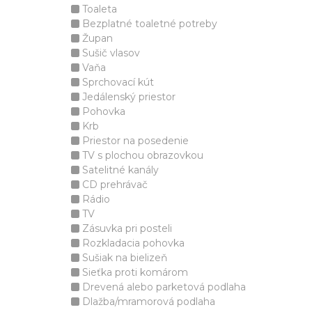
Toaleta
Bezplatné toaletné potreby
Župan
Sušič vlasov
Vaňa
Sprchovací kút
Jedálenský priestor
Pohovka
Krb
Priestor na posedenie
TV s plochou obrazovkou
Satelitné kanály
CD prehrávač
Rádio
TV
Zásuvka pri posteli
Rozkladacia pohovka
Sušiak na bielizeň
Sieťka proti komárom
Drevená alebo parketová podlaha
Dlažba/mramorová podlaha