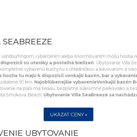
A SEABREEZE
windsurfingom, rybárčením alebo šnorchlovaním môžu hostia re
dispozícii sú uteráky a posteľná bielizeň
. Ubytovanie Villa S
bu, kompletne vybavenú kuchyňu s chladničkou a kávovarom a viac
hostia tu majú k dispozícii vonkajší bazén, bar a vybaveni
 vzdialené 91 km.
Najobľúbenejšie vybavenieVonkajší bazén Be
tovanie na pláži má terasu, bezplatné súkromné parkovisko a bezp
esta Smokova Beach.
Ubytovanie Villa SeaBreeze sa nachádz
UKÁZAT CENY »
VENIE UBYTOVANIE