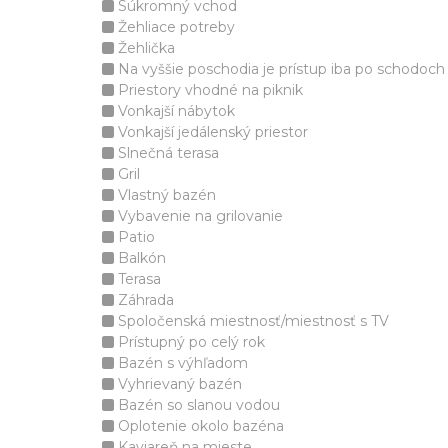
Súkromný vchod
Žehliace potreby
Žehlička
Na vyššie poschodia je prístup iba po schodoch
Priestory vhodné na piknik
Vonkajší nábytok
Vonkajší jedálenský priestor
Slnečná terasa
Gril
Vlastný bazén
Vybavenie na grilovanie
Patio
Balkón
Terasa
Záhrada
Spoločenská miestnosť/miestnosť s TV
Prístupný po celý rok
Bazén s výhľadom
Vyhrievaný bazén
Bazén so slanou vodou
Oplotenie okolo bazéna
Kaviareň na mieste