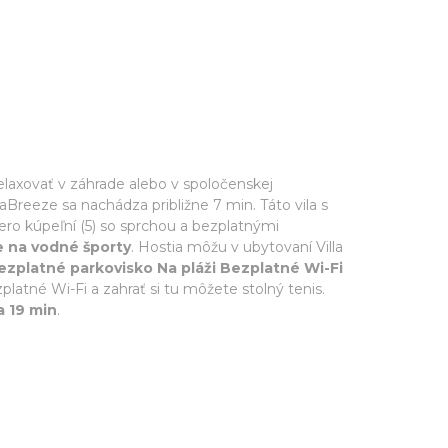
laxovať v záhrade alebo v spoločenskej
eaBreeze sa nachádza približne 7 min. Táto vila s
ero kúpeľní (5) so sprchou a bezplatnými
e na vodné športy
. Hostia môžu v ubytovaní Villa
zplatné parkovisko Na pláži Bezplatné Wi-Fi
latné Wi-Fi a zahrať si tu môžete stolný tenis.
a 19 min
.