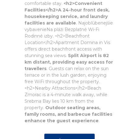
comfortable stay.
<h2>Convenient
Facilities</h2>A 24-hour front desk,
housekeeping service, and laundry
facilities are available
. Najobľúbenejšie
vybavenieNa pláži Bezplatné Wi-Fi
Rodinné izby. <h2>Beachfront
Location</h2>Apartment Domina in Vis
offers direct beachfront access with
stunning sea views.
Split Airport is 82
km distant, providing easy access for
travellers
. Guests can relax on the sun
terrace or in the lush garden, enjoying
free WiFi throughout the property.
<h2>Nearby Attractions</h2>Beach
Zmorac is a 4-minute walk away, while
Srebrna Bay lies 10 km from the
property.
Outdoor seating areas,
family rooms, and barbecue facilities
enhance the guest experience
.