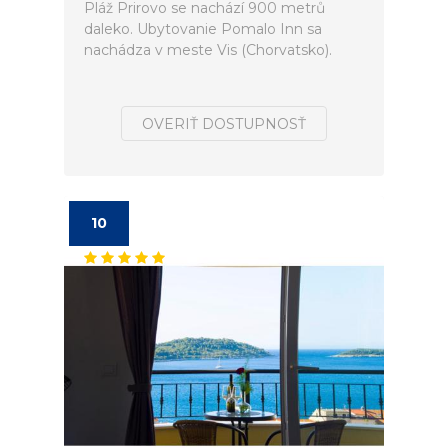
Pláž Prirovo se nachází 900 metrů
daleko. Ubytovanie Pomalo Inn sa
nachádza v meste Vis (Chorvatsko).
OVERIŤ DOSTUPNOSŤ
10