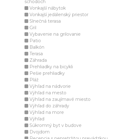
schodoch
Vonkajší nábytok
Vonkajší jedálenský priestor
Slnečná terasa
Gril
Vybavenie na grilovanie
Patio
Balkón
Terasa
Záhrada
Prehliadky na bicykli
Pešie prehliadky
Pláž
Výhľad na nádvorie
Výhľad na mesto
Výhľad na zaujímavé miesto
Výhľad do záhrady
Výhľad na more
Výhľad
Súkromný byt v budove
Dvojdom
Recepcia s nepretržitou prevádzkou