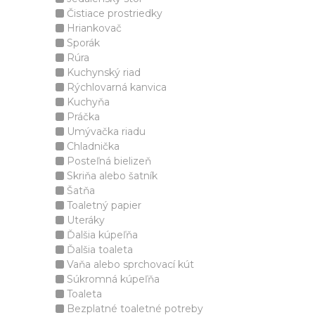
Čistiace prostriedky
Hriankovač
Sporák
Rúra
Kuchynský riad
Rýchlovarná kanvica
Kuchyňa
Práčka
Umývačka riadu
Chladnička
Posteľná bielizeň
Skriňa alebo šatník
Šatňa
Toaletný papier
Uteráky
Ďalšia kúpeľňa
Ďalšia toaleta
Vaňa alebo sprchovací kút
Súkromná kúpeľňa
Toaleta
Bezplatné toaletné potreby