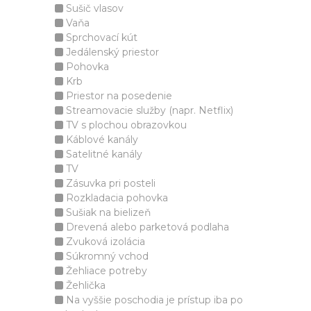
Sušič vlasov
Vaňa
Sprchovací kút
Jedálenský priestor
Pohovka
Krb
Priestor na posedenie
Streamovacie služby (napr. Netflix)
TV s plochou obrazovkou
Káblové kanály
Satelitné kanály
TV
Zásuvka pri posteli
Rozkladacia pohovka
Sušiak na bielizeň
Drevená alebo parketová podlaha
Zvuková izolácia
Súkromný vchod
Žehliace potreby
Žehlička
Na vyššie poschodia je prístup iba po