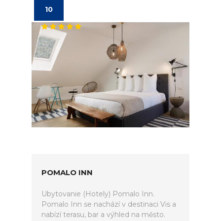
10
POMALO INN
Ubytovanie (Hotely) Pomalo Inn.
Pomalo Inn se nachází v destinaci Vis a
nabízí terasu, bar a výhled na město.