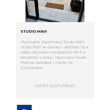
STUDIO MAVI
Ubytovanie (Apartmány) Studio MaVi.
Studio MaVi se nachází v destinaci Vis a
nabízí ubytování s bezplatným Wi-Fi a
klimatizací a terasu. Ubytovanie Studio
MaVi sa nachádza v meste Vis
(Chorvatsko).
OVERIŤ DOSTUPNOSŤ